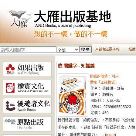
月讀報&電子報
推薦
依 關鍵字 - 知識論
犯錯的價值：別只
想找「正確模式」..
作者： 凱薩琳．舒茲
譯者： 趙睿音
出版社： 大寫出版
ISBN： 9789865695323
定價： 450
我們總愛學習「如何做對」，不願承認「做錯是
求存的本能」。 請即刻補修「錯誤是什麼」人類
學分， 重建你的創造力、......
(more)