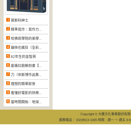
莫斯科紳士
精準寫作：寫作力...
哈佛商學院的美學...
貓咪也瘋狂（全彩...
82年生的金智英
痠痛拉筋解剖書【...
刀（奈斯博作品集...
理想的簡單飲食
看懂好電影的快樂...
當時間開始：地球...
Copyright © 大雁文化事業股份有限公司
服務電話： (02)8913-1005 時間：週一 ～ 週五 9:0