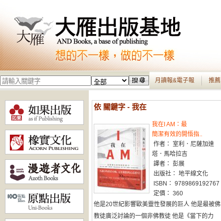
月讀報&電子報
推薦
依 關鍵字 - 我在
我在I AM：最
簡潔有效的開悟指..
作者： 室利．尼薩加達
塔．馬哈拉吉
譯者： 彭展
出版社： 地平線文化
ISBN： 9789869192767
定價： 360
他是20世紀影響歐美靈性發展的巨人 他是最被佛
教徒廣泛討論的一個非佛教徒 他是《當下的力