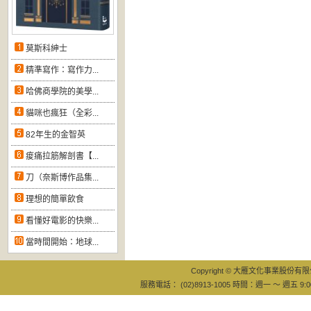
莫斯科紳士
精準寫作：寫作力...
哈佛商學院的美學...
貓咪也瘋狂（全彩...
82年生的金智英
痠痛拉筋解剖書【...
刀（奈斯博作品集...
理想的簡單飲食
看懂好電影的快樂...
當時間開始：地球...
Copyright © 大雁文化事業股份有限公司
服務電話： (02)8913-1005 時間：週一 ～ 週五 9:0