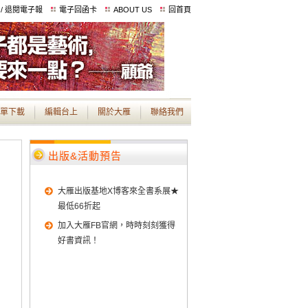
 / 退閱電子報
電子回函卡
ABOUT US
回首頁
單下載
編輯台上
關於大雁
聯絡我們
出版&活動預告
大雁出版基地X博客來全書系展★
最低66折起
加入大雁FB官網，時時刻刻獲得
好書資訊！