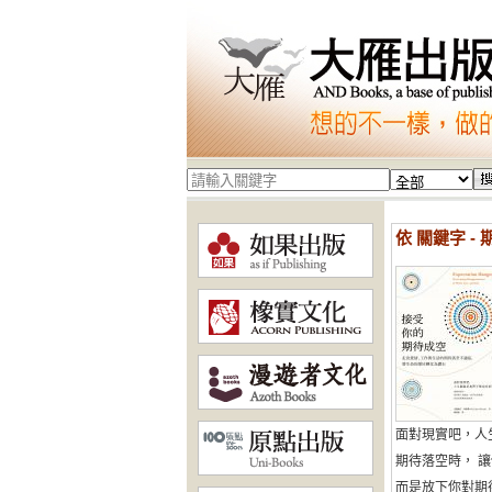
依 關鍵字 - 
面對現實吧，人
期待落空時， 
而是放下你對期待的