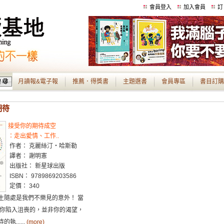
會員登入
加入會員
訂
月讀報&電子報
推薦．得獎書
主題選書
會員專區
書目訂購
期待
接受你的期待成空
：走出愛情、工作..
作者： 克麗絲汀‧哈斯勒
譯者： 謝明憲
出版社： 新星球出版
ISBN： 9789869203586
定價： 340
生隨處是我們不樂見的意外！ 當
讓你陷入沮喪的，並非你的渴望，
執......
(more)