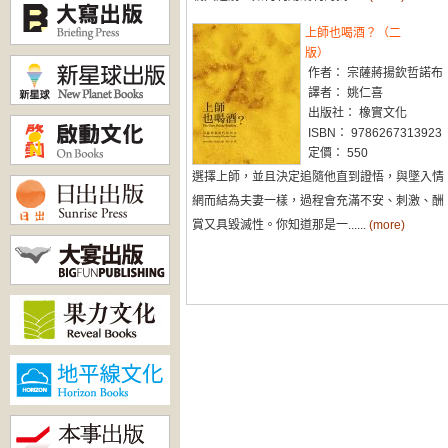
上師也喝酒？（二
版）
作者： 宗薩蔣揚欽哲諾布
譯者： 姚仁喜
出版社： 橡實文化
ISBN： 9786267313923
定價： 550
選擇上師，並且決定追隨他直到證悟，與墜入情
網而結為夫妻一樣，過程會充滿不安、刺激、酬
賞又具毀滅性。你知道那是一......
(more)