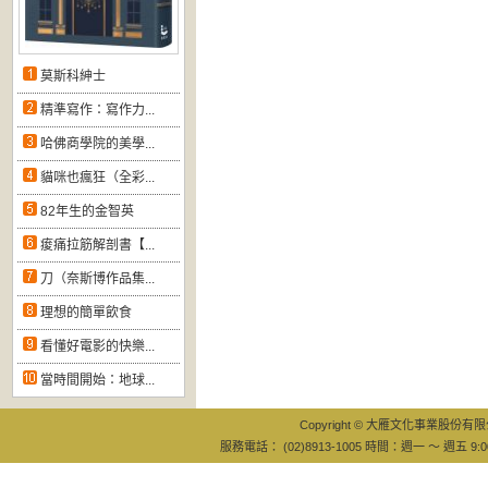
莫斯科紳士
精準寫作：寫作力...
哈佛商學院的美學...
貓咪也瘋狂（全彩...
82年生的金智英
痠痛拉筋解剖書【...
刀（奈斯博作品集...
理想的簡單飲食
看懂好電影的快樂...
當時間開始：地球...
Copyright © 大雁文化事業股份有限公司
服務電話： (02)8913-1005 時間：週一 ～ 週五 9:0