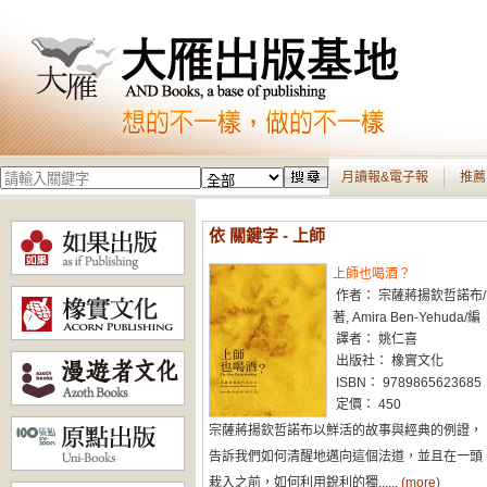
月讀報&電子報
推薦
依 關鍵字 - 上師
上師也喝酒？
作者： 宗薩蔣揚欽哲諾布/
著, Amira Ben-Yehuda/編
譯者： 姚仁喜
出版社： 橡實文化
ISBN： 9789865623685
定價： 450
宗薩蔣揚欽哲諾布以鮮活的故事與經典的例證，
告訴我們如何清醒地邁向這個法道，並且在一頭
栽入之前，如何利用銳利的獨......
(more)