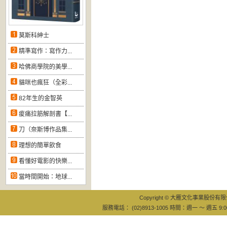
莫斯科紳士
精準寫作：寫作力...
哈佛商學院的美學...
貓咪也瘋狂（全彩...
82年生的金智英
痠痛拉筋解剖書【...
刀（奈斯博作品集...
理想的簡單飲食
看懂好電影的快樂...
當時間開始：地球...
Copyright © 大雁文化事業股份有限公司
服務電話： (02)8913-1005 時間：週一 ～ 週五 9:0