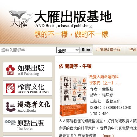
月讀報&電子報
推薦
依 關鍵字 - 牛頓
改變人類命運的科
學家們【之一】：..
作者： 金載勳
譯者： 張珮婕
出版社： 啟動文化
ISBN： 9789864931040
定價： 450
人人都能看懂的知識型漫畫， 好好認識改變人類
命運的偉大的科學家們。 世界的中心究竟是地球
還是太陽？ 在基督教統......
(more)