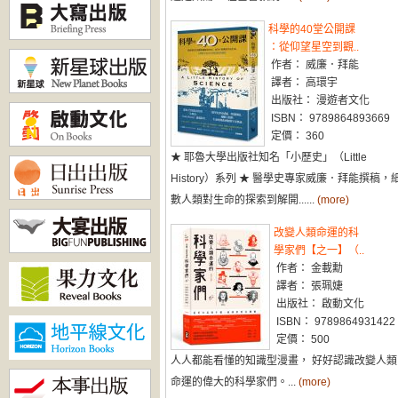
科學的40堂公開課
：從仰望星空到觀..
作者： 威廉．拜能
譯者： 高環宇
出版社： 漫遊者文化
ISBN： 9789864893669
定價： 360
★ 耶魯大學出版社知名「小歷史」（Little
History）系列 ★ 醫學史專家威廉．拜能撰稿，
數人類對生命的探索到解開......
(more)
改變人類命運的科
學家們【之一】（..
作者： 金載勳
譯者： 張珮婕
出版社： 啟動文化
ISBN： 9789864931422
定價： 500
人人都能看懂的知識型漫畫， 好好認識改變人類
命運的偉大的科學家們。...
(more)