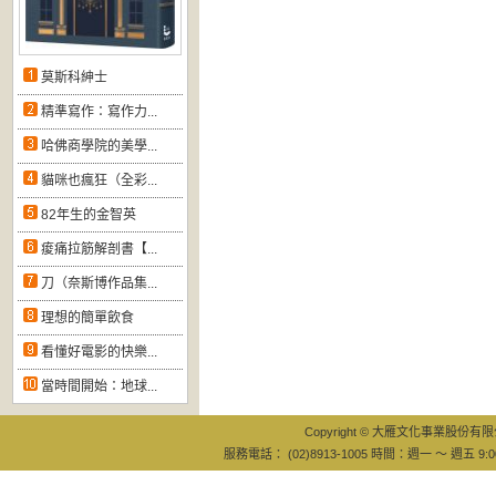
莫斯科紳士
精準寫作：寫作力...
哈佛商學院的美學...
貓咪也瘋狂（全彩...
82年生的金智英
痠痛拉筋解剖書【...
刀（奈斯博作品集...
理想的簡單飲食
看懂好電影的快樂...
當時間開始：地球...
Copyright © 大雁文化事業股份有限公司
服務電話： (02)8913-1005 時間：週一 ～ 週五 9:0