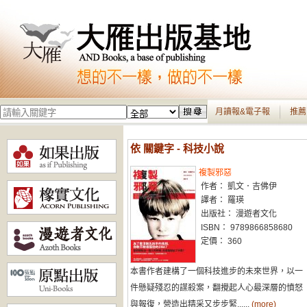
月讀報&電子報
推薦
依 關鍵字 - 科技小說
複製邪惡
作者： 凱文．吉佛伊
譯者： 羅瑛
出版社： 漫遊者文化
ISBN： 9789866858680
定價： 360
本書作者建構了一個科技進步的未來世界，以一
件懸疑殘忍的謀殺案，翻攪起人心最深層的憤怒
與報復，營造出精采又步步緊......
(more)