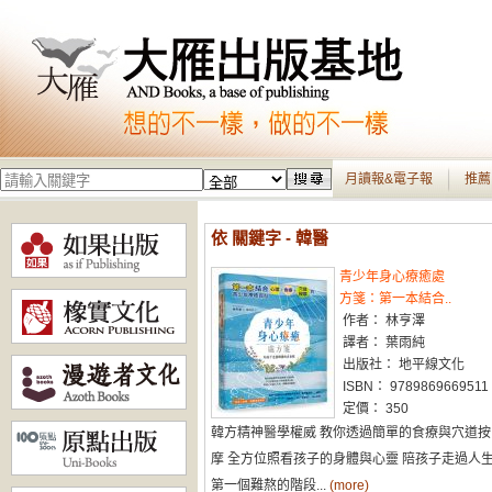
月讀報&電子報
推薦
依 關鍵字 - 韓醫
青少年身心療癒處
方箋：第一本結合..
作者： 林亨澤
譯者： 葉雨純
出版社： 地平線文化
ISBN： 9789869669511
定價： 350
韓方精神醫學權威 教你透過簡單的食療與穴道按
摩 全方位照看孩子的身體與心靈 陪孩子走過人
第一個難熬的階段...
(more)