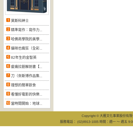
莫斯科紳士
精準寫作：寫作力...
哈佛商學院的美學...
貓咪也瘋狂（全彩...
82年生的金智英
痠痛拉筋解剖書【...
刀（奈斯博作品集...
理想的簡單飲食
看懂好電影的快樂...
當時間開始：地球...
Copyright © 大雁文化事業股份有限公司
服務電話： (02)8913-1005 時間：週一 ～ 週五 9:0