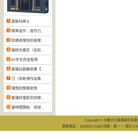
莫斯科紳士
精準寫作：寫作力...
哈佛商學院的美學...
貓咪也瘋狂（全彩...
82年生的金智英
痠痛拉筋解剖書【...
刀（奈斯博作品集...
理想的簡單飲食
看懂好電影的快樂...
當時間開始：地球...
Copyright © 大雁文化事業股份有限公司
服務電話： (02)8913-1005 時間：週一 ～ 週五 9:0