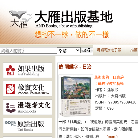
月讀報&電子報
推薦
依 關鍵字 - 日治
藝術家的一日廚房
：學校沒教的藝術..
作者： 潘家欣
出版社： 大寫出版
ISBN： 9789579689410
定價： 690
一部「非典型」+「被遺忘」的臺灣美術史！看
灣美術運動，如何從臨摹水墨畫、走向獨創風
格；潮到出水、出國比賽！...
(more)