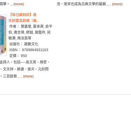
華。...
(more)
流，南宋也成為古典文學的最巔......
(more)
【每日讀詩詞】唐
宋詞鑑賞辭典（第..
作者： 葉嘉瑩, 夏承燾, 俞平
伯, 唐圭璋, 繆鉞, 施蟄存, 宛
敏灝, 周汝昌等
出版社： 啟動文化
ISBN： 9789864931163
定價： 950
金詞人，包括──吳文英、周密、
、文天祥、蔣捷、張炎、元好問
百餘首......
(more)