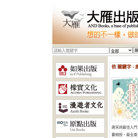
依 關鍵字 -
唐宋詞最佳入門
囊相授。最全面