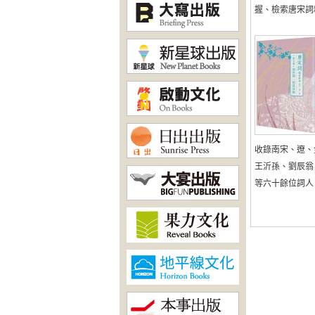
握、檢索唐宋詞精
收錄南宋、遼、
王沂孫、劉辰翁
等六十餘位詞人，三