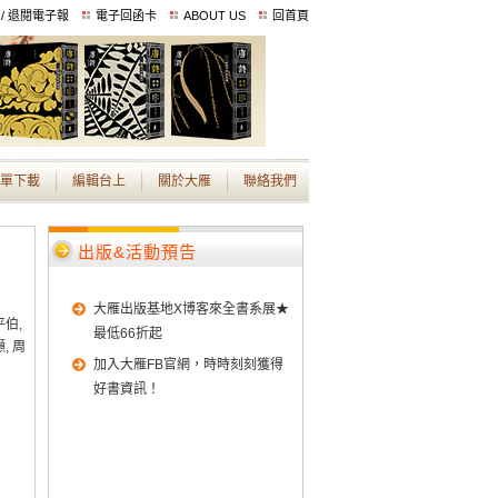
 / 退閱電子報
電子回函卡
ABOUT US
回首頁
單下載
編輯台上
關於大雁
聯絡我們
出版&活動預告
大雁出版基地X博客來全書系展★
平伯,
最低66折起
, 周
加入大雁FB官網，時時刻刻獲得
好書資訊！