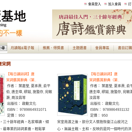
會員登入
加入會員
訂
月讀報&電子報
推薦．得獎書
主題選書
會員專區
書目訂購
 唐宋詞
【每日讀詩詞】唐
【每日讀詩詞】唐
宋詞鑑賞辭典（第..
宋詞鑑賞辭典（第..
作者： 葉嘉瑩, 夏承燾, 俞平
作者： 葉嘉瑩, 夏承燾, 俞
伯, 唐圭璋, 繆鉞, 施蟄存, 宛敏
唐圭璋, 繆鉞, 施蟄存, 宛敏灝
灝, 周汝昌等
汝昌等
出版社： 啟動文化
出版社： 啟動文化
ISBN： 9789864931071
ISBN： 9789864931132
定價： 950
定價： 950
，三十餘年經典，名家導讀，傾
宋室南渡之後，部分文人懷抱恢復江山故河之
、最專業的詩詞素養，輕鬆掌
心，無論主戰、主和，反映的是同一個時代的洪