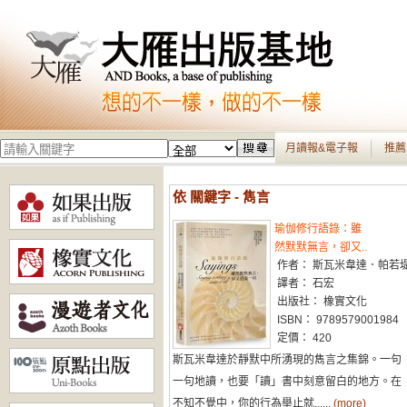
月讀報&電子報
推薦
依 關鍵字 - 雋言
瑜伽修行語錄：雖
然默默無言，卻又..
作者： 斯瓦米韋達．帕若
譯者： 石宏
出版社： 橡實文化
ISBN： 9789579001984
定價： 420
斯瓦米韋達於靜默中所湧現的雋言之集錦。一句
一句地讀，也要「讀」書中刻意留白的地方。在
不知不覺中，你的行為舉止就......
(more)