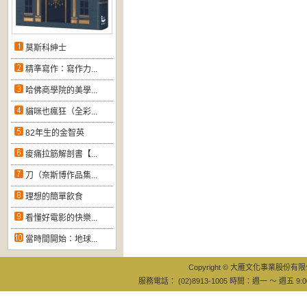
莫斯科紳士
精準寫作：寫作力...
哈佛商學院的美學...
貓咪也瘋狂（全彩...
82年生的金智英
痠痛拉筋解剖書【...
刀（奈斯博作品集...
理想的簡單飲食
看懂好電影的快樂...
當時間開始：地球...
Copyright © 大雁文化事業股份有限公司
服務電話： (02)8913-1005 時間：週一 ～ 週五 9:0