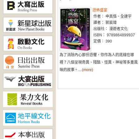
恐怖盛宴
作者： 申真悟、全建宇
譯者： 郭宸瑋
出版社： 漫遊者文化
ISBN： 9789864899937
定價： 390
為了消除內心那份恐懼，你作為人的底線在哪
裡？八個呈現奇異、殘酷、怪異、神祕等多重風
味的故事。...
(more)