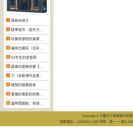
莫斯科紳士
精準寫作：寫作力...
哈佛商學院的美學...
貓咪也瘋狂（全彩...
82年生的金智英
痠痛拉筋解剖書【...
刀（奈斯博作品集...
理想的簡單飲食
看懂好電影的快樂...
當時間開始：地球...
Copyright © 大雁文化事業股份有限公司
服務電話： (02)8913-1005 時間：週一 ～ 週五 9:0