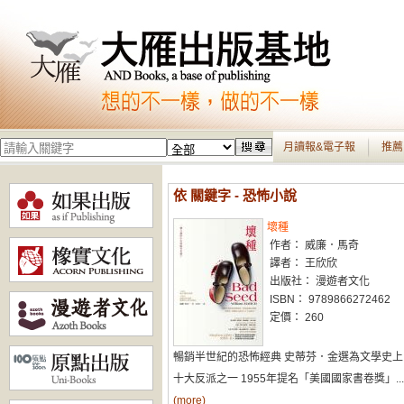
月讀報&電子報
推薦
依 關鍵字 - 恐怖小說
壞種
作者： 威廉．馬奇
譯者： 王欣欣
出版社： 漫遊者文化
ISBN： 9789866272462
定價： 260
暢銷半世紀的恐怖經典 史蒂芬．金選為文學史上
十大反派之一 1955年提名「美國國家書卷獎」...
(more)