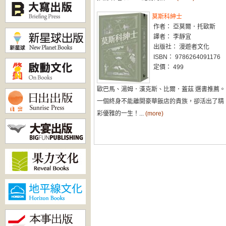
莫斯科紳士
作者： 亞莫爾．托歐斯
譯者： 李靜宜
出版社： 漫遊者文化
ISBN： 9786264091176
定價： 499
歐巴馬、湯姆．漢克斯、比爾．蓋茲 選書推薦。
一個終身不能離開豪華飯店的貴族，卻活出了精
彩優雅的一生！...
(more)