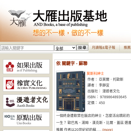
月讀報&電子報
推薦
依 關鍵字 - 蘇聯
莫斯科紳士
作者： 亞莫爾．托歐斯
譯者： 李靜宜
出版社： 漫遊者文化
ISBN： 9789864893645
定價： 450
一個終身遭軟禁在飯店的紳士，怎麼活出精彩的
一生？ 歐巴馬、湯姆．漢克斯、比爾．蓋茲 選
推薦 作者以20世紀初的蘇......
(more)