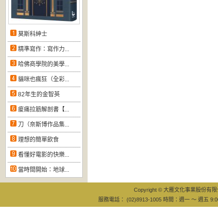
莫斯科紳士
精準寫作：寫作力...
哈佛商學院的美學...
貓咪也瘋狂（全彩...
82年生的金智英
痠痛拉筋解剖書【...
刀（奈斯博作品集...
理想的簡單飲食
看懂好電影的快樂...
當時間開始：地球...
Copyright © 大雁文化事業股份有限公司
服務電話： (02)8913-1005 時間：週一 ～ 週五 9:0