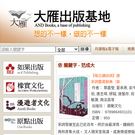
月讀報&電子報
推薦
依 關鍵字 - 范成大
【每日讀詩詞】唐
宋詞鑑賞辭典（第..
作者： 葉嘉瑩, 夏承燾, 俞
伯, 唐圭璋, 繆鉞, 施蟄存, 宛
敏灝, 周汝昌等
出版社： 啟動文化
ISBN： 9789864931101
定價： 950
宋詞發展至此已近百年，終於由最深情、纏綿的
周邦彥集大成。 文人隨宋室南渡，或激憤或懊惱