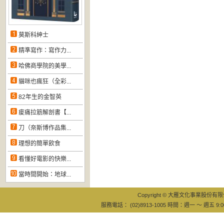
莫斯科紳士
精準寫作：寫作力...
哈佛商學院的美學...
貓咪也瘋狂（全彩...
82年生的金智英
痠痛拉筋解剖書【...
刀（奈斯博作品集...
理想的簡單飲食
看懂好電影的快樂...
當時間開始：地球...
Copyright © 大雁文化事業股份有限公司
服務電話： (02)8913-1005 時間：週一 ～ 週五 9:0