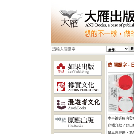
依 關鍵字 -
本書論述經濟發
穿插介紹了野口
量真實經歷，為讀者