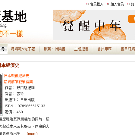
會員登入
加入會員
訂
月讀報&電子報
推薦．得獎書
主題選書
會員專區
書目訂購
 日本經濟史
日本戰後經濟史：
精闢解讀戰後復興..
作者： 野口悠紀雄
譯者： 張玲
出版社： 日出出版
ISBN： 9789865515133
定價： 460
展歷程及其深層機制的同時，還
悠紀雄本人及其好友、同事的大
還原出生......
(more)