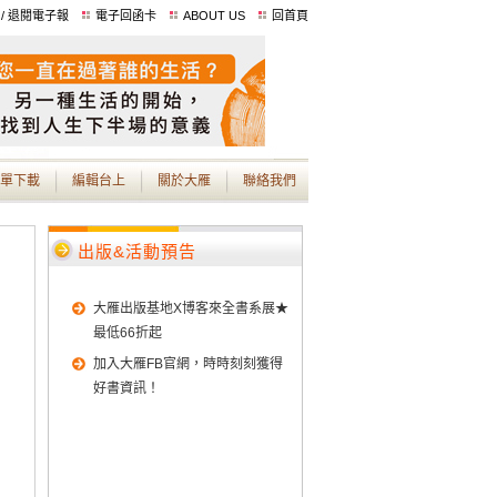
 / 退閱電子報
電子回函卡
ABOUT US
回首頁
單下載
編輯台上
關於大雁
聯絡我們
出版&活動預告
大雁出版基地X博客來全書系展★
最低66折起
加入大雁FB官網，時時刻刻獲得
好書資訊！