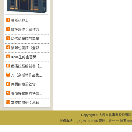
莫斯科紳士
精準寫作：寫作力...
哈佛商學院的美學...
貓咪也瘋狂（全彩...
82年生的金智英
痠痛拉筋解剖書【...
刀（奈斯博作品集...
理想的簡單飲食
看懂好電影的快樂...
當時間開始：地球...
Copyright © 大雁文化事業股份有限公司
服務電話： (02)8913-1005 時間：週一 ～ 週五 9:0