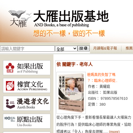
月讀報&電子報
推薦
依 關鍵字 - 老年人
爸媽真的失智了嗎
？：臨床心理師從..
作者： 黃耀庭
出版社： 如果出版
ISBN： 9789578567610
定價： 380
從心理角度下手，重新看懂長輩最讓人大嘆無力
的脫序行為！提供臨床心理師的專業角度，協助
照護者以「全人」角度去理解......
(more)