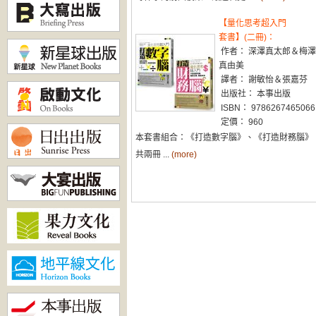
【量化思考超入門
套書】(二冊)：
作者： 深澤真太郎＆梅澤
真由美
譯者： 謝敏怡＆張嘉芬
出版社： 本事出版
ISBN： 9786267465066
定價： 960
本套書組合：《打造數字腦》、《打造財務腦》
共兩冊 ...
(more)