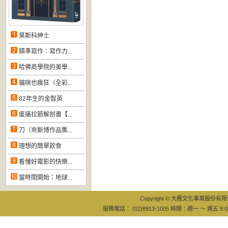
莫斯科紳士
精準寫作：寫作力...
哈佛商學院的美學...
貓咪也瘋狂（全彩...
82年生的金智英
痠痛拉筋解剖書【...
刀（奈斯博作品集...
理想的簡單飲食
看懂好電影的快樂...
當時間開始：地球...
Copyright © 大雁文化事業股份有限公司
服務電話： (02)8913-1005 時間：週一 ～ 週五 9:0