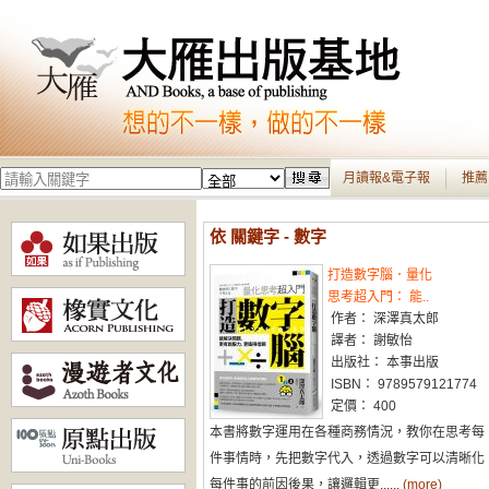
月讀報&電子報
推薦
依 關鍵字 - 數字
打造數字腦．量化
思考超入門： 能..
作者： 深澤真太郎
譯者： 謝敏怡
出版社： 本事出版
ISBN： 9789579121774
定價： 400
本書將數字運用在各種商務情況，教你在思考每
件事情時，先把數字代入，透過數字可以清晰化
每件事的前因後果，讓邏輯更......
(more)