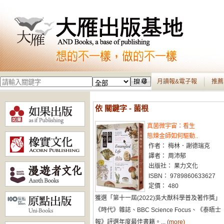
月讀報&電子報
推薦
依 關鍵字 - 菌根
真菌微宇宙：看生
態煉金師如何驅動..
作者： 梅林．謝德瑞克
譯者： 周沛郁
出版社： 果力文化
ISBN： 9789860633627
定價： 480
獲選「第十一屆(2022)吳大猷科學普及著作獎」
《時代》雜誌、BBC Science Focus、《泰晤士
報》評選年度最佳書籍。...
(more)