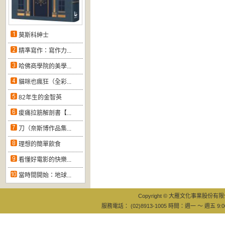
莫斯科紳士
精準寫作：寫作力...
哈佛商學院的美學...
貓咪也瘋狂（全彩...
82年生的金智英
痠痛拉筋解剖書【...
刀（奈斯博作品集...
理想的簡單飲食
看懂好電影的快樂...
當時間開始：地球...
Copyright © 大雁文化事業股份有限公司
服務電話： (02)8913-1005 時間：週一 ～ 週五 9:0