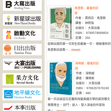
馬奎斯：最後的訪
談
作者： 賈西亞．馬奎斯
譯者： 林熙強
出版社： 大寫出版
ISBN： 9789579689854
定價： 350
從剛出道的第一次到生前最後一次， 絕無僅有的
馬奎斯訪談集。...
(more)
海明威：最後的訪
談
作者： 海明威
譯者： 陳榮彬
出版社： 大寫出版
ISBN： 9786267676240
定價： 480
第一手訪談這位定義和改變美國文學的諾貝爾文
學獎得主， 好鬥、迷人、發人深省的作家快