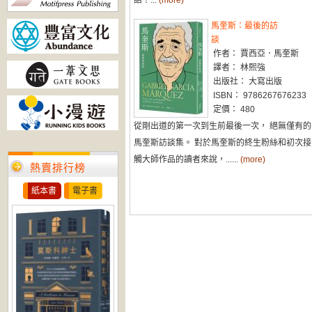
語！...
(more)
馬奎斯：最後的訪
談
作者： 賈西亞．馬奎斯
譯者： 林熙強
出版社： 大寫出版
ISBN： 9786267676233
定價： 480
從剛出道的第一次到生前最後一次， 絕無僅有的
馬奎斯訪談集。 對於馬奎斯的終生粉絲和初次接
觸大師作品的讀者來說，......
(more)
熱賣排行榜
紙本書
電子書