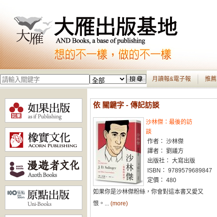
月讀報&電子報
推薦
依 關鍵字 - 傳記訪談
沙林傑：最後的訪
談
作者： 沙林傑
譯者： 劉議方
出版社： 大寫出版
ISBN： 9789579689847
定價： 480
如果你是沙林傑粉絲，你會對這本書又愛又
恨。...
(more)