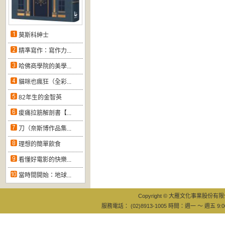
莫斯科紳士
精準寫作：寫作力...
哈佛商學院的美學...
貓咪也瘋狂（全彩...
82年生的金智英
痠痛拉筋解剖書【...
刀（奈斯博作品集...
理想的簡單飲食
看懂好電影的快樂...
當時間開始：地球...
Copyright © 大雁文化事業股份有限公司
服務電話： (02)8913-1005 時間：週一 ～ 週五 9:0