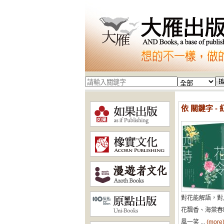
依 關鍵字 -
對花能解語，對
花飄香、海棠春
風一笑 ...
(more