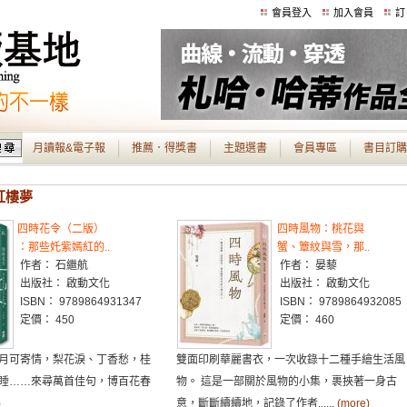
會員登入
加入會員
訂
月讀報&電子報
推薦．得獎書
主題選書
會員專區
書目訂購
 紅樓夢
四時花令（二版）
四時風物：桃花與
：那些奼紫嫣紅的..
蟹、簟紋與雪，那..
作者： 石繼航
作者： 晏藜
出版社： 啟動文化
出版社： 啟動文化
ISBN： 9789864931347
ISBN： 9789864932085
定價： 450
定價： 460
月可寄情，梨花淚、丁香愁，桂
雙面印刷華麗書衣，一次收錄十二種手繪生活風
睡……來尋萬首佳句，博百花春
物。 這是一部關於風物的小集，裹挾著一身古
)
意，斷斷續續地，記錄了作者......
(more)