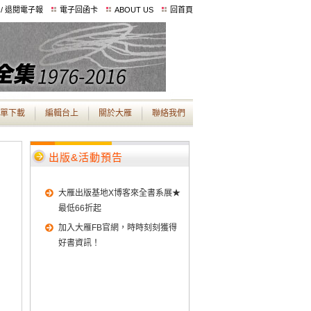
 / 退閱電子報
電子回函卡
ABOUT US
回首頁
單下載
編輯台上
關於大雁
聯絡我們
出版&活動預告
大雁出版基地X博客來全書系展★
最低66折起
加入大雁FB官網，時時刻刻獲得
好書資訊！