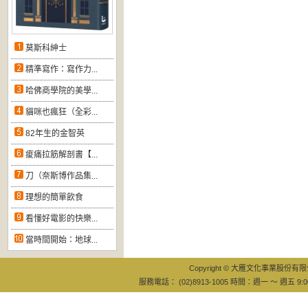
莫斯科紳士
精準寫作：寫作力...
哈佛商學院的美學...
貓咪也瘋狂（全彩...
82年生的金智英
痠痛拉筋解剖書【...
刀（奈斯博作品集...
理想的簡單飲食
看懂好電影的快樂...
當時間開始：地球...
Copyright © 大雁文化事業股份有限公司
服務電話： (02)8913-1005 時間：週一 ～ 週五 9:0