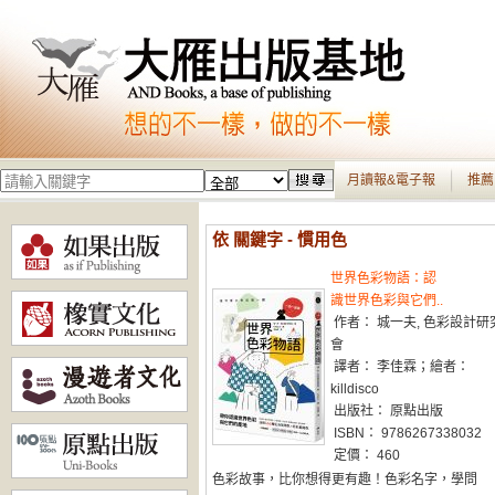
月讀報&電子報
推薦
依 關鍵字 - 慣用色
世界色彩物語：認
識世界色彩與它們..
作者： 城一夫, 色彩設計研
會
譯者： 李佳霖；繪者：
killdisco
出版社： 原點出版
ISBN： 9786267338032
定價： 460
色彩故事，比你想得更有趣！色彩名字，學問