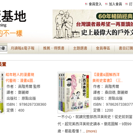
會員登入
加入會員
訂
月讀報&電子報
推薦．得獎書
主題選書
會員專區
書目訂購
裝置
給年輕人的漫畫現
【漫畫&圖解西洋
代藝術：漫畫&圖..
美術史套書】（三..
作者： 高階秀爾 監修
作者： 高階秀爾
譯者： 鄭麗卿
譯者： 桑田德, 鄭麗卿
出版社： 原點出版
出版社： 原點出版
ISBN： 9786267338360
ISBN： 9786267338377
定價： 400
定價： 1200
一不小心，就讀完整部西洋美術史！從史前到當
代，超完美西洋美術史讀本。徹底圖解，9到99
歲，都能看懂！...
(more)