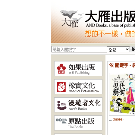
依 關鍵字 - 
...
(more)