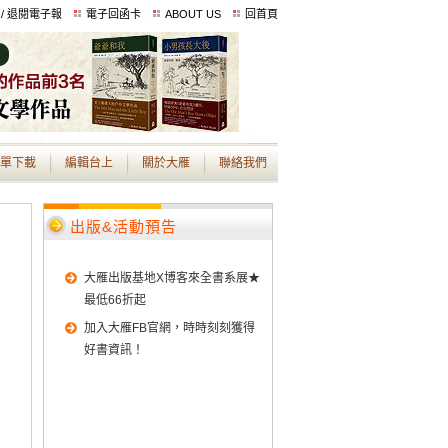
 / 退閱電子報
電子回函卡
ABOUT US
回首頁
單下載
編輯台上
關於大雁
聯絡我們
出版&活動預告
大雁出版基地X博客來全書系展★
最低66折起
加入大雁FB官網，時時刻刻獲得
好書資訊！