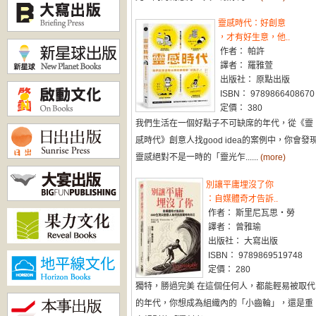
靈感時代：好創意
，才有好生意，他..
作者： 帕許
譯者： 羅雅萱
出版社： 原點出版
ISBN： 9789866408670
定價： 380
我們生活在一個好點子不可缺席的年代，從《靈
感時代》創意人找good idea的案例中，你會發
靈感絕對不是一時的「靈光乍......
(more)
別讓平庸埋沒了你
：自媒體奇才告訴..
作者： 斯里尼瓦思・勞
譯者： 曾雅瑜
出版社： 大寫出版
ISBN： 9789869519748
定價： 280
獨特，勝過完美 在這個任何人，都能輕易被取代
的年代，你想成為組織內的「小齒輪」，還是重