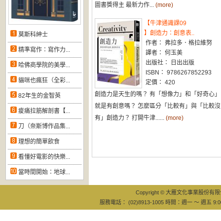
圖書獎得主 最新力作...
(more)
【牛津通識課09
】創造力：創意表..
莫斯科紳士
作者： 弗拉多．格拉維努
精準寫作：寫作力...
譯者： 何玉美
出版社： 日出出版
哈佛商學院的美學...
ISBN： 9786267852293
貓咪也瘋狂（全彩...
定價： 420
創造力是天生的嗎？ 有「想像力」和「好奇心」
82年生的金智英
就是有創意嗎？ 怎麼區分「比較有」與「比較沒
痠痛拉筋解剖書【...
有」創造力？ 打開牛津......
(more)
刀（奈斯博作品集...
理想的簡單飲食
看懂好電影的快樂...
當時間開始：地球...
Copyright © 大雁文化事業股份有限公司
服務電話： (02)8913-1005 時間：週一 ～ 週五 9:0