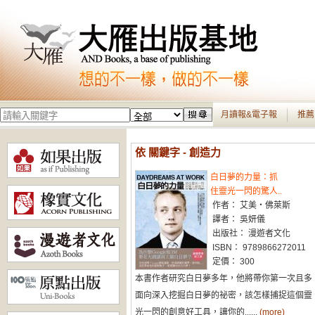
月讀報&電子報
推薦
依 關鍵字 - 創造力
白日夢的力量：抓
住靈光一閃的驚人..
作者： 艾美‧佛萊斯
譯者： 吳妍儀
出版社： 漫遊者文化
ISBN： 9789866272011
定價： 300
本書作者研究白日夢多年，他將帶你第一次且多
面向深入挖掘白日夢的祕密，該怎樣捕捉這個靈
光一閃的創意好工具，讓你的......
(more)