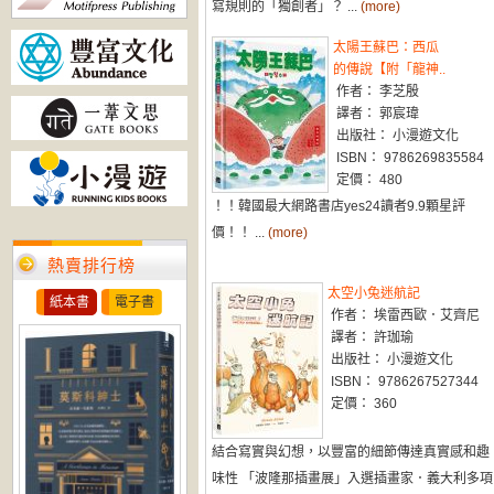
寫規則的「獨創者」？ ...
(more)
太陽王蘇巴：西瓜
的傳說【附「龍神..
作者： 李芝殷
譯者： 郭宸瑋
出版社： 小漫遊文化
ISBN： 9786269835584
定價： 480
！！韓國最大網路書店yes24讀者9.9顆星評
價！！ ...
(more)
熱賣排行榜
太空小兔迷航記
紙本書
電子書
作者： 埃雷西歐．艾齊尼
譯者： 許珈瑜
出版社： 小漫遊文化
ISBN： 9786267527344
定價： 360
結合寫實與幻想，以豐富的細節傳達真實感和趣
味性 「波隆那插畫展」入選插畫家．義大利多項