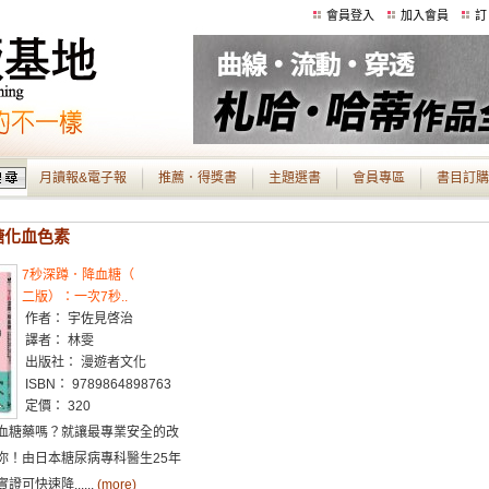
會員登入
加入會員
訂
月讀報&電子報
推薦．得獎書
主題選書
會員專區
書目訂購
 糖化血色素
7秒深蹲．降血糖（
二版）：一次7秒..
作者： 宇佐見啓治
譯者： 林雯
出版社： 漫遊者文化
ISBN： 9789864898763
定價： 320
血糖藥嗎？就讓最專業安全的改
你！由日本糖尿病專科醫生25年
可快速降......
(more)