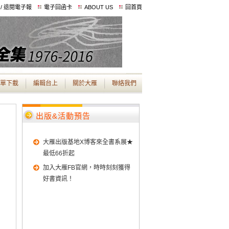
 / 退閱電子報
電子回函卡
ABOUT US
回首頁
單下載
編輯台上
關於大雁
聯絡我們
出版&活動預告
大雁出版基地X博客來全書系展★
最低66折起
加入大雁FB官網，時時刻刻獲得
好書資訊！