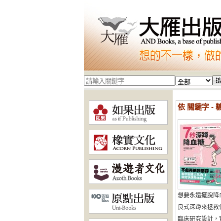
依 關鍵字 -
想要永遠擺脫降
良式深蹲來拯救
臨床研究設計，實證