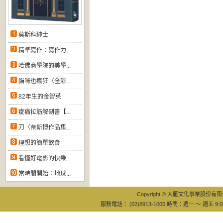
莫斯科紳士
精準寫作：寫作力...
哈佛商學院的美學...
貓咪也瘋狂（全彩...
82年生的金智英
痠痛拉筋解剖書【...
刀（奈斯博作品集...
理想的簡單飲食
看懂好電影的快樂...
當時間開始：地球...
Copyright © 大雁文化事業股份有限公司
服務電話： (02)8913-1005 時間：週一 ～ 週五 9:0