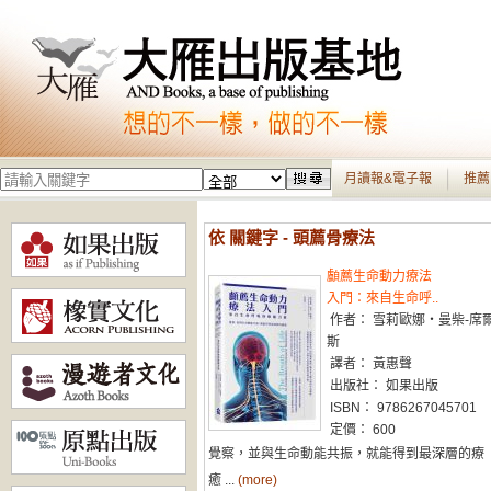
月讀報&電子報
推薦
依 關鍵字 - 頭薦骨療法
顱薦生命動力療法
入門：來自生命呼..
作者： 雪莉歐娜‧曼柴-席
斯
譯者： 黃惠聲
出版社： 如果出版
ISBN： 9786267045701
定價： 600
覺察，並與生命動能共振，就能得到最深層的療
癒 ...
(more)