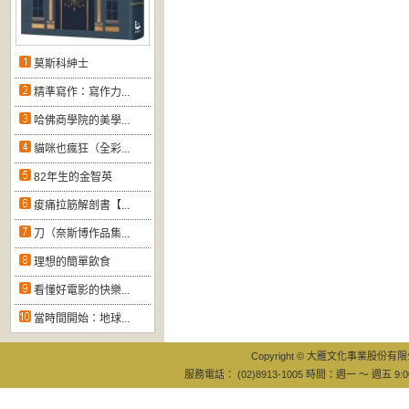
莫斯科紳士
精準寫作：寫作力...
哈佛商學院的美學...
貓咪也瘋狂（全彩...
82年生的金智英
痠痛拉筋解剖書【...
刀（奈斯博作品集...
理想的簡單飲食
看懂好電影的快樂...
當時間開始：地球...
Copyright © 大雁文化事業股份有限公司
服務電話： (02)8913-1005 時間：週一 ～ 週五 9:0