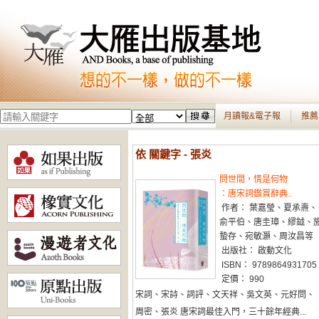
月讀報&電子報
推薦
依 關鍵字 - 張炎
問世間，情是何物
：唐宋詞鑑賞辭典..
作者： 葉嘉瑩、夏承燾、
俞平伯、唐圭璋、繆鉞、
蟄存、宛敏灝、周汝昌等
出版社： 啟動文化
ISBN： 9789864931705
定價： 990
宋詞、宋詩、詞評、文天祥、吳文英、元好問、
周密、張炎 唐宋詞最佳入門，三十餘年經典...