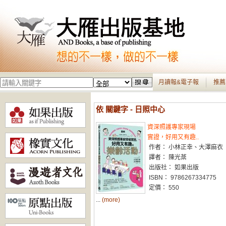
月讀報&電子報
推薦
依 關鍵字 - 日照中心
資深照護專家現場
實證，好用又有趣..
作者： 小林正幸、大澤麻衣
譯者： 陳光棻
出版社： 如果出版
ISBN： 9786267334775
定價： 550
...
(more)