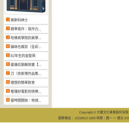
莫斯科紳士
精準寫作：寫作力...
哈佛商學院的美學...
貓咪也瘋狂（全彩...
82年生的金智英
痠痛拉筋解剖書【...
刀（奈斯博作品集...
理想的簡單飲食
看懂好電影的快樂...
當時間開始：地球...
Copyright © 大雁文化事業股份有限公司
服務電話： (02)8913-1005 時間：週一 ～ 週五 9:0