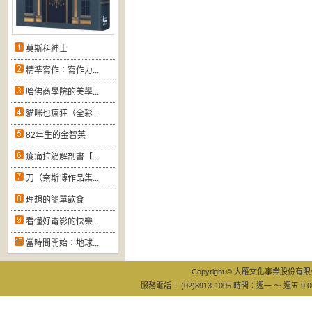
莫斯科紳士
精準寫作：寫作力...
哈佛商學院的美學...
貓咪也瘋狂（全彩...
82年生的金智英
痠痛拉筋解剖書【...
刀（奈斯博作品集...
理想的簡單飲食
看懂好電影的快樂...
當時間開始：地球...
Copyright © 大雁文化事業股份有限公司
服務電話： (02)8913-1005 時間：週一 ～ 週五 9:0