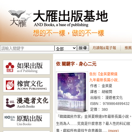
月讀報&電子報
推薦
依 關鍵字 - 身心二元
告別【金英夏睽違
九年最新長篇小說..
作者： 金英夏
譯者： 胡椒筒
出版社： 漫遊者文化
ISBN： 9789864899432
定價： 380
「韓國國民作家」金英夏睽違9年最新長篇小說
生而為人……究竟是什麼意思？最人性的科幻故
事，獻給所有尋找生命意義與......
(more)