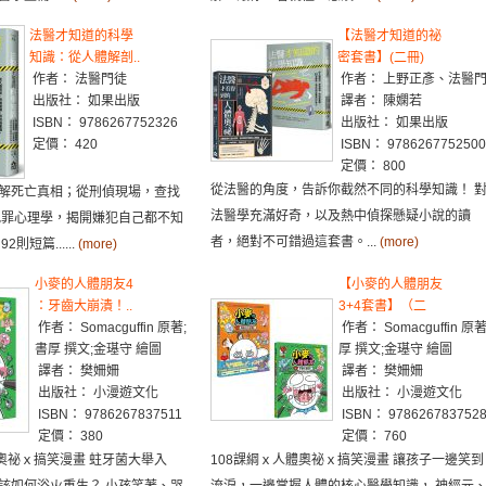
法醫才知道的科學
【法醫才知道的祕
知識：從人體解剖..
密套書】(二冊)
作者： 法醫門徒
作者： 上野正彥、法醫
出版社： 如果出版
譯者： 陳嫻若
ISBN： 9786267752326
出版社： 如果出版
定價： 420
ISBN： 9786267752500
定價： 800
從法醫的角度，告訴你截然不同的科學知識！ 
解死亡真相；從刑偵現場，查找
法醫學充滿好奇，以及熱中偵探懸疑小說的讀
犯罪心理學，揭開嫌犯自己都不知
者，絕對不可錯過這套書。...
(more)
則短篇......
(more)
小麥的人體朋友4
【小麥的人體朋友
：牙齒大崩潰！..
3+4套書】（二
作者： Somacguffin 原著;
作者： Somacguffin 原
書厚 撰文;金璂守 繪圖
厚 撰文;金璂守 繪圖
譯者： 樊姍姍
譯者： 樊姍姍
出版社： 小漫遊文化
出版社： 小漫遊文化
ISBN： 9786267837511
ISBN： 978626783752
定價： 380
定價： 760
體奧祕ｘ搞笑漫畫 蛀牙菌大舉入
108課綱ｘ人體奧祕ｘ搞笑漫畫 讓孩子一邊笑到