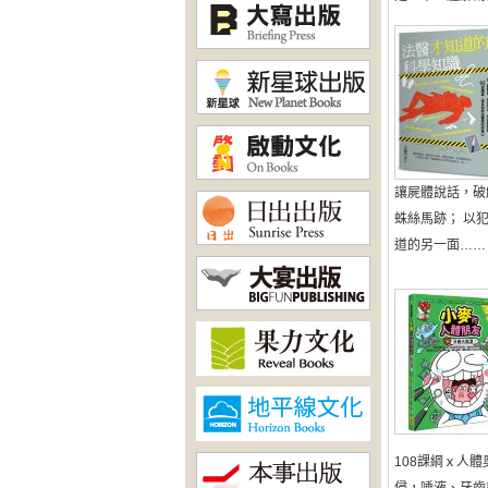
讓屍體說話，破
蛛絲馬跡； 以
道的另一面…… 92
108課綱ｘ人