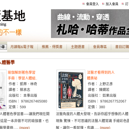
會員登入
加入會員
訂
月讀報&電子報
推薦．得獎書
主題選書
會員專區
書目訂購
 人體醫學
瑜伽解剖著色學習
法醫才看得到的人
手冊：學習人體組..
體奧祕
作者： 凱蒂．林奇
作者： 上野正彥
譯者： 蔡承志
譯者： 陳嫻若
出版社： 本事出版
出版社： 如果出版
ISBN： 9786267465080
ISBN： 9786267752067
定價： 599
定價： 380
人體著色學習書──讓我們現在開
法醫角度的人體大發現，告訴你超乎想像的人體
 這是一本非做不可的瑜伽書，也
現象 驚悚、不可思議的法醫人體常識 手繪彩色
畫冊......
(more)
解，讓你一看就懂，愈讀......
(more)