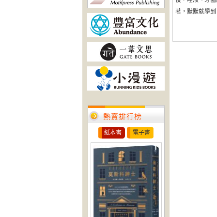
侵，唾液、牙齒
著，默默就學到了口
熱賣排行榜
紙本書
電子書