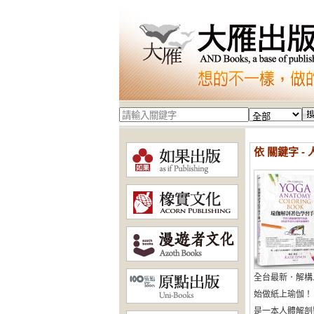
依 關鍵字 -
全台最新．解構
始做紙上瑜伽！
是一本人體解剖醫學