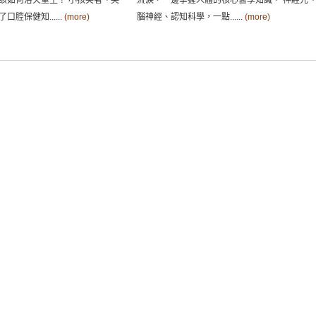
該如何浴火重生？ 小孩笑著、哭
流淚，一邊掌握人體的核心醫學知識， 神經元
腔保健知......
(more)
腦神經、認知科學，一點......
(more)