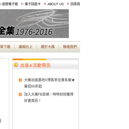
 / 退閱電子報
電子回函卡
ABOUT US
回首頁
單下載
編輯台上
關於大雁
聯絡我們
出版&活動預告
大雁出版基地X博客來全書系展★
最低66折起
加入大雁FB官網，時時刻刻獲得
好書資訊！
圖