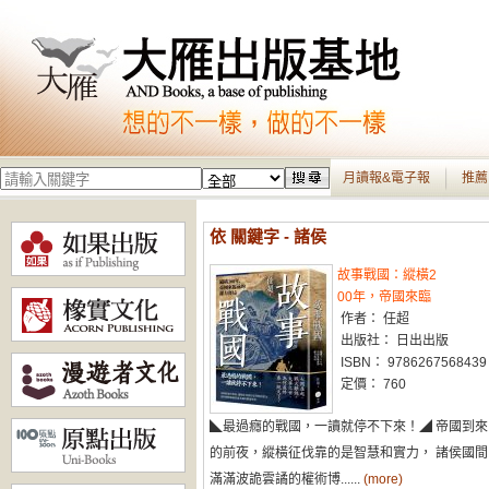
月讀報&電子報
推薦
依 關鍵字 - 諸侯
故事戰國：縱橫2
00年，帝國來臨
作者： 任超
出版社： 日出出版
ISBN： 9786267568439
定價： 760
◣最過癮的戰國，一讀就停不下來！◢ 帝國到來
的前夜，縱橫征伐靠的是智慧和實力， 諸侯國間
滿滿波詭雲譎的權術博......
(more)