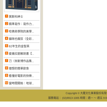
莫斯科紳士
精準寫作：寫作力...
哈佛商學院的美學...
貓咪也瘋狂（全彩...
82年生的金智英
痠痛拉筋解剖書【...
刀（奈斯博作品集...
理想的簡單飲食
看懂好電影的快樂...
當時間開始：地球...
Copyright © 大雁文化事業股份有限公司
服務電話： (02)8913-1005 時間：週一 ～ 週五 9:0