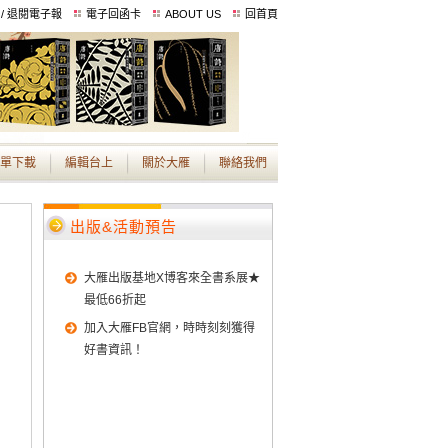
 / 退閱電子報
電子回函卡
ABOUT US
回首頁
單下載
編輯台上
關於大雁
聯絡我們
出版&活動預告
大雁出版基地X博客來全書系展★
最低66折起
加入大雁FB官網，時時刻刻獲得
好書資訊！