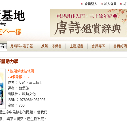
會員登入
加入會員
訂
月讀報&電子報
推薦．得獎書
主題選書
會員專區
書目訂購
 群體動力學
人際關係連結地圖
：4個象限，17
作者： 艾莉．沃克博士
譯者： 蔡孟璇
出版社： 啟動文化
ISBN： 9789864931996
定價： 700
是生命中最核心的問題： 當我們
感； 與某人衝突，產生孤單感。