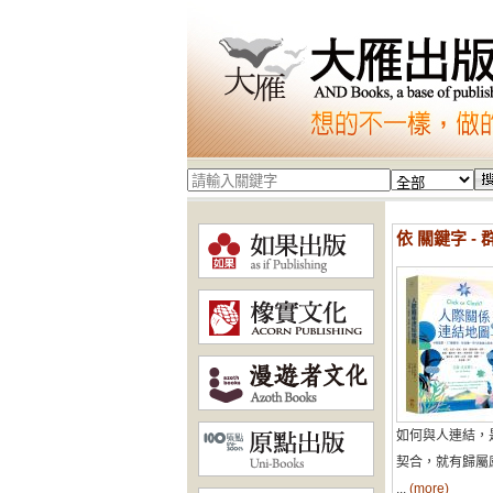
依 關鍵字 -
如何與人連結，
契合，就有歸屬
...
(more)