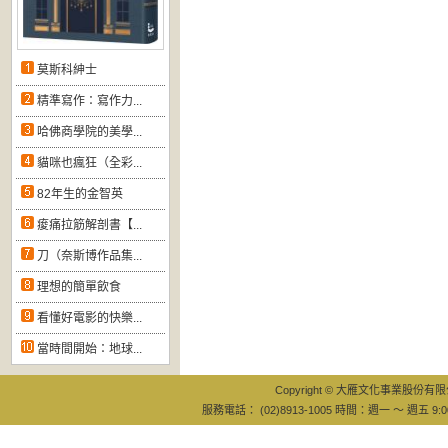
莫斯科紳士
精準寫作：寫作力...
哈佛商學院的美學...
貓咪也瘋狂（全彩...
82年生的金智英
痠痛拉筋解剖書【...
刀（奈斯博作品集...
理想的簡單飲食
看懂好電影的快樂...
當時間開始：地球...
Copyright © 大雁文化事業股份有限公司
服務電話： (02)8913-1005 時間：週一 ～ 週五 9:0