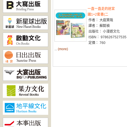
一直一直走的迷宮
國1+2套書(二
作者： 大庭賢哉
譯者： 蘇懿禎
出版社： 小漫遊文化
ISBN： 9786267527535
定價： 760
...
(more)