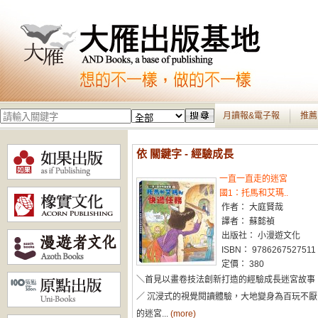
月讀報&電子報
推薦
依 關鍵字 - 經驗成長
一直一直走的迷宮
國1：托馬和艾瑪..
作者： 大庭賢哉
譯者： 蘇懿禎
出版社： 小漫遊文化
ISBN： 9786267527511
定價： 380
＼首見以畫卷技法創新打造的經驗成長迷宮故事
／ 沉浸式的視覺閱讀體驗，大地變身為百玩不厭
的迷宮...
(more)