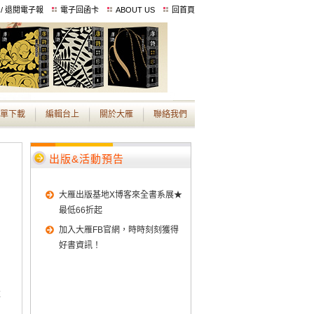
 / 退閱電子報
電子回函卡
ABOUT US
回首頁
單下載
編輯台上
關於大雁
聯絡我們
出版&活動預告
大雁出版基地X博客來全書系展★
最低66折起
加入大雁FB官網，時時刻刻獲得
好書資訊！
誰