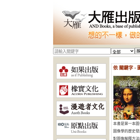
依 關鍵字 -
本書是第一本圖
圖像學的歷史發
對圖像解釋方法感興