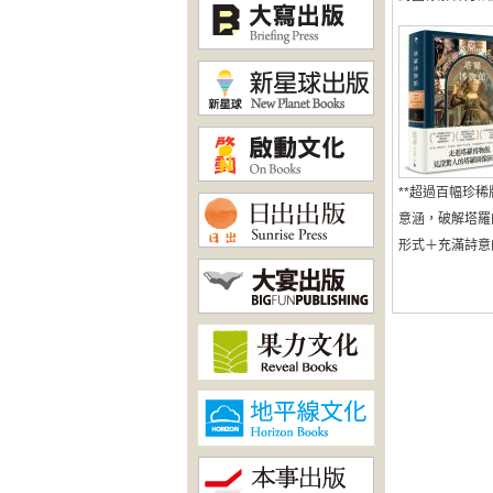
**超過百幅珍稀
意涵，破解塔羅
形式＋充滿詩意的儀