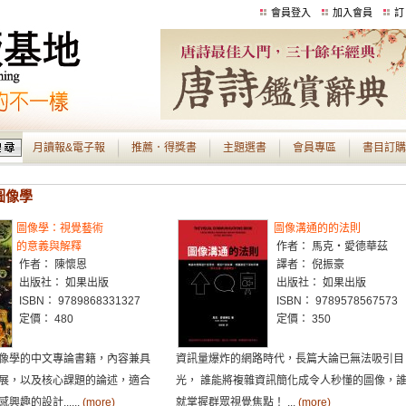
會員登入
加入會員
訂
月讀報&電子報
推薦．得獎書
主題選書
會員專區
書目訂購
 圖像學
圖像學：視覺藝術
圖像溝通的的法則
的意義與解釋
作者： 馬克・愛德華茲
作者： 陳懷恩
譯者： 倪振豪
出版社： 如果出版
出版社： 如果出版
ISBN： 9789868331327
ISBN： 9789578567573
定價： 480
定價： 350
像學的中文專論書籍，內容兼具
資訊量爆炸的網路時代，長篇大論已無法吸引目
展，以及核心課題的論述，適合
光， 誰能將複雜資訊簡化成令人秒懂的圖像，
趣的設計......
(more)
就掌握群眾視覺焦點！ ...
(more)