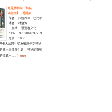
塔羅博物館【精裝
典藏版】：超過百..
作者： 拉媞西亞．巴比耶
譯者： 林金源
出版社： 漫遊者文化
ISBN： 9789864897759
定價： 1800
牌卡大公開** 從象徵原型到神秘
的驚人圖像演化史！ 神秘的藝術
式＋......
(more)