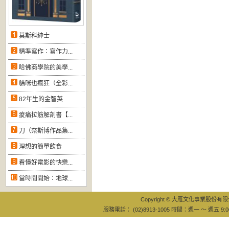
莫斯科紳士
精準寫作：寫作力...
哈佛商學院的美學...
貓咪也瘋狂（全彩...
82年生的金智英
痠痛拉筋解剖書【...
刀（奈斯博作品集...
理想的簡單飲食
看懂好電影的快樂...
當時間開始：地球...
Copyright © 大雁文化事業股份有限公司
服務電話： (02)8913-1005 時間：週一 ～ 週五 9:0