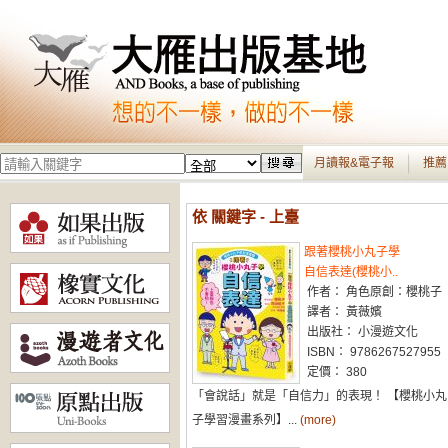
月讀報&電子報
推薦
依 關鍵字 - 上臺
跟著櫻桃小丸子學
自信表達(櫻桃小..
作者： 角色原創：櫻桃子
譯者： 黃薇嬪
出版社： 小漫遊文化
ISBN： 9786267527955
定價： 380
「會說話」就是「自信力」的表現！ 【櫻桃小丸
子學習漫畫系列】...
(more)