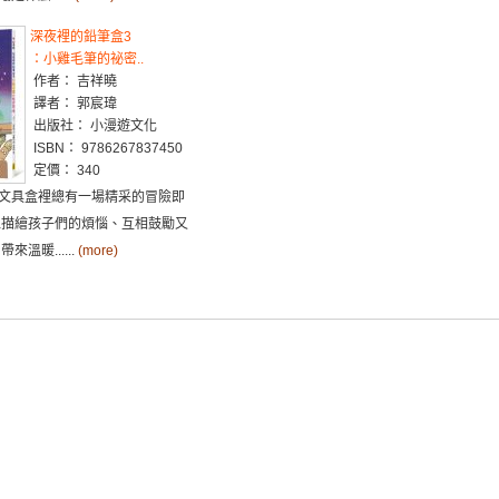
深夜裡的鉛筆盒3
：小雞毛筆的祕密..
作者： 吉祥曉
譯者： 郭宸瑋
出版社： 小漫遊文化
ISBN： 9786267837450
定價： 340
文具盒裡總有一場精采的冒險即
以描繪孩子們的煩惱、互相鼓勵又
來溫暖......
(more)