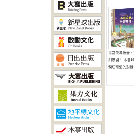
每當夜幕低垂，
刻展開！ 本書
親切可愛的對話 帶