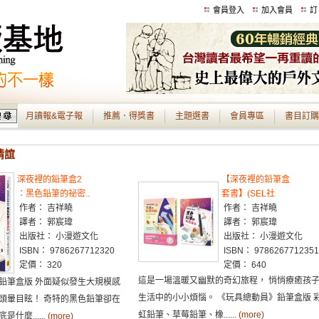
會員登入
加入會員
訂
月讀報&電子報
推薦．得獎書
主題選書
會員專區
書目訂購
情誼
深夜裡的鉛筆盒2
【深夜裡的鉛筆盒
：黑色鉛筆的祕密..
套書】(SEL社
作者： 吉祥曉
作者： 吉祥曉
譯者： 郭宸瑋
譯者： 郭宸瑋
出版社： 小漫遊文化
出版社： 小漫遊文化
ISBN： 9786267712320
ISBN： 9786267712351
定價： 320
定價： 640
這是一場溫暖又幽默的奇幻旅程， 悄悄療癒孩
鉛筆盒版 外面疑似發生大規模感
生活中的小小煩惱。 《玩具總動員》鉛筆盒版 
頭暈目眩！ 奇特的黑色鉛筆卻在
虹鉛筆、草莓鉛筆、橡......
(more)
什麼......
(more)