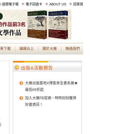
 / 退閱電子報
電子回函卡
ABOUT US
回首頁
單下載
編輯台上
關於大雁
聯絡我們
出版&活動預告
大雁出版基地X博客來全書系展★
最低66折起
加入大雁FB官網，時時刻刻獲得
好書資訊！
子
彩