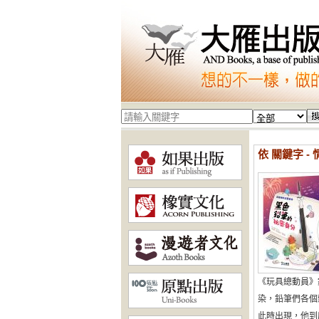
依 關鍵字 - 
《玩具總動員》
染，鉛筆們各個
此時出現，他到底是