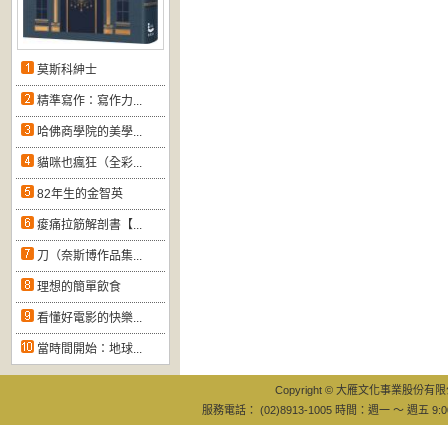
莫斯科紳士
精準寫作：寫作力...
哈佛商學院的美學...
貓咪也瘋狂（全彩...
82年生的金智英
痠痛拉筋解剖書【...
刀（奈斯博作品集...
理想的簡單飲食
看懂好電影的快樂...
當時間開始：地球...
Copyright © 大雁文化事業股份有限公司
服務電話： (02)8913-1005 時間：週一 ～ 週五 9:0