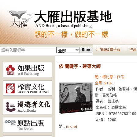
月讀報&電子報
推薦
依 關鍵字 - 建築大師
勒．柯比意：作品
全集1910-1
作者： 威利．鮑皙格、漢
斯．葛思伯格
譯者： 曾成德
出版社： 原點出版
ISBN： 9786267831199
定價： 1260
勒...
(more)