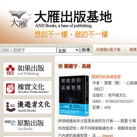
月讀報&電子報
推薦
依 關鍵字 - 高維
開啟你的高維智慧
作者： 劉豐（著）、心能
（校訂）
出版社： 地平線文化
ISBN： 9786267623107
定價： 450
跨領域連結多元智慧系統的先行者——劉豐 引導
你改變認知，用不同維度解讀生命， 啟動原本就
已內建的高維智慧， 活......
(more)