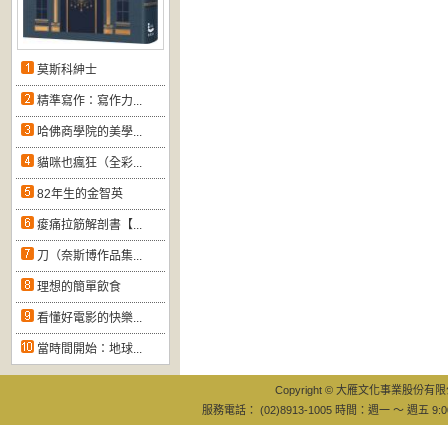
莫斯科紳士
精準寫作：寫作力...
哈佛商學院的美學...
貓咪也瘋狂（全彩...
82年生的金智英
痠痛拉筋解剖書【...
刀（奈斯博作品集...
理想的簡單飲食
看懂好電影的快樂...
當時間開始：地球...
Copyright © 大雁文化事業股份有限公司
服務電話： (02)8913-1005 時間：週一 ～ 週五 9:0