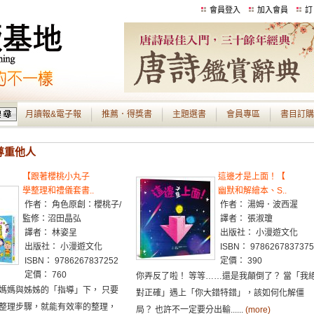
會員登入
加入會員
訂
月讀報&電子報
推薦．得獎書
主題選書
會員專區
書目訂購
 尊重他人
【跟著櫻桃小丸子
這邊才是上面！【
學整理和禮儀套書..
幽默和解繪本、S..
作者： 角色原創：櫻桃子/
作者： 湯姆．波西渥
監修：沼田晶弘
譯者： 張淑瓊
譯者： 林姿呈
出版社： 小漫遊文化
出版社： 小漫遊文化
ISBN： 9786267837375
ISBN： 9786267837252
定價： 390
定價： 760
你弄反了啦！ 等等……還是我顛倒了？ 當「我
媽媽與姊姊的「指導」下， 只要
對正確」遇上「你大錯特錯」，該如何化解僵
整理步驟，就能有效率的整理，
局？ 也許不一定要分出輸......
(more)