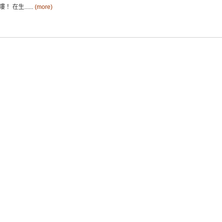
 在生......
(more)