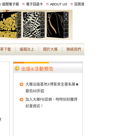
 / 退閱電子報
電子回函卡
ABOUT US
回首頁
單下載
編輯台上
關於大雁
聯絡我們
出版&活動預告
大雁出版基地X博客來全書系展★
最低66折起
加入大雁FB官網，時時刻刻獲得
好書資訊！
絕