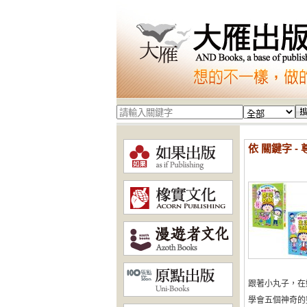
依 關鍵字 -
跟著小丸子，在
學會五個神奇的