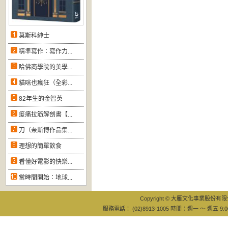
莫斯科紳士
精準寫作：寫作力...
哈佛商學院的美學...
貓咪也瘋狂（全彩...
82年生的金智英
痠痛拉筋解剖書【...
刀（奈斯博作品集...
理想的簡單飲食
看懂好電影的快樂...
當時間開始：地球...
Copyright © 大雁文化事業股份有限公司
服務電話： (02)8913-1005 時間：週一 ～ 週五 9:0