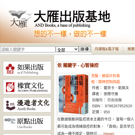
月讀報&電子報
推薦
依 關鍵字 - 心智操控
洗腦，被設計的真
相：精神控制與超..
作者： 蕾貝卡．勒莫夫
譯者： 張簡守展
出版社： 日出出版
ISBN： 9786267852620
定價： 950
在數據驅動與監控資本主義的今日， 當每一個人
都可能成為情緒操控的對象， 「真相」是否早已
成為一種不穩定、隨時可......
(more)