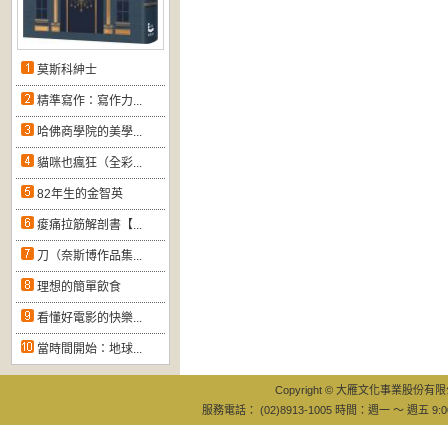
莫斯科紳士
精準寫作：寫作力...
哈佛商學院的美學...
貓咪也瘋狂（全彩...
82年生的金智英
痠痛拉筋解剖書【...
刀（奈斯博作品集...
理想的簡單飲食
看懂好電影的快樂...
當時間開始：地球...
Copyright © 大雁文化事業股份有限公司
服務電話： (02)8913-1005 時間：週一 ～ 週五 9:0