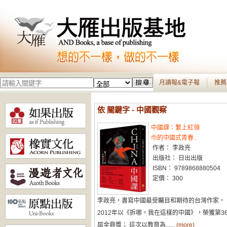
月讀報&電子報
推薦
依 關鍵字 - 中國觀察
中國課：繫上紅領
巾的中國式青春..
作者： 李政亮
出版社： 日出出版
ISBN： 9789868880504
定價： 300
李政亮，書寫中國最受矚目和期待的台灣作家，
2012年以《拆哪，我在這樣的中國》，榮獲第3
屆金鼎獎； 這次以教育為......
(more)