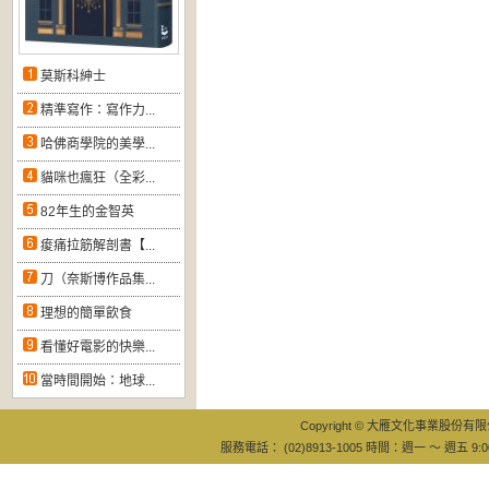
莫斯科紳士
精準寫作：寫作力...
哈佛商學院的美學...
貓咪也瘋狂（全彩...
82年生的金智英
痠痛拉筋解剖書【...
刀（奈斯博作品集...
理想的簡單飲食
看懂好電影的快樂...
當時間開始：地球...
Copyright © 大雁文化事業股份有限公司
服務電話： (02)8913-1005 時間：週一 ～ 週五 9:0