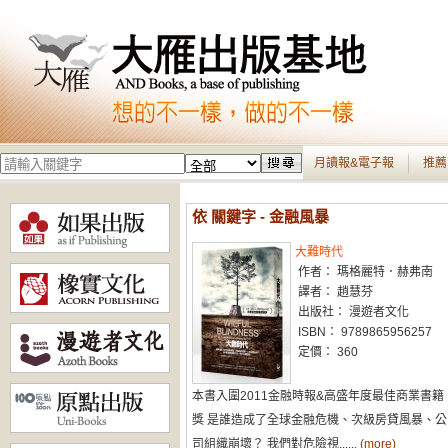
月讀報&電子報
推薦
依 關鍵字 - 金融風暴
大難時代
作者： 瑪格麗特．赫弗南
譯者： 趙慧芬
出版社： 漫遊者文化
ISBN： 9789865956257
定價： 360
本書入圍2011金融時報&高盛年度最佳商業書籍
獎 是誰造成了全球金融危機、次級房貸風暴、公
司組織崩壞？ 我們對危險視......
(more)