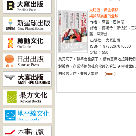
大貶值：黃金價格
與貨幣震盪的全球..
作者： 亞當‧巴拉塔
譯者： 鄭婉伶、鄭依如、王
茜、陳羿彣
出版社： 大寫出版
ISBN： 9786267676660
定價： 550
美元病了，聯準會也病了。 請有意識地扭轉我們
對投資、商業慣例與社會常態的看法 ★金融世紀
的預言大作．普羅大眾也......
(more)