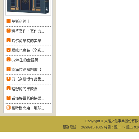
莫斯科紳士
精準寫作：寫作力...
哈佛商學院的美學...
貓咪也瘋狂（全彩...
82年生的金智英
痠痛拉筋解剖書【...
刀（奈斯博作品集...
理想的簡單飲食
看懂好電影的快樂...
當時間開始：地球...
Copyright © 大雁文化事業股份有限公司
服務電話： (02)8913-1005 時間：週一 ～ 週五 9:0