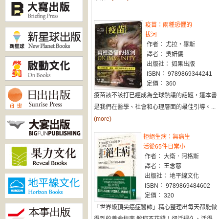
疫苗：兩種恐懼的
拔河
作者： 尤拉・畢斯
譯者： 吳妍儀
出版社： 如果出版
ISBN： 9789869344241
定價： 360
疫苗該不該打已經成為全球熱議的話題，這本書
是我們在醫學、社會和心理層面的最佳引導。...
(more)
拒絕生病：無病生
活從65件日常小
作者： 大衛．阿格斯
譯者： 王念慈
出版社： 地平線文化
ISBN： 9789869484602
定價： 320
「世界級頂尖癌症醫師」精心整理出每天都能做