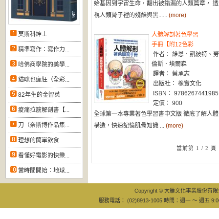
始基因到宇宙生命，翻出被錯漏的人類篇章， 透
視人類骨子裡的殘酷與黑......
(more)
莫斯科紳士
人體解剖著色學習
手冊【附12色彩
精準寫作：寫作力...
作者： 維恩．凱彼特、勞
倫斯．埃爾森
哈佛商學院的美學...
譯者： 蔡承志
貓咪也瘋狂（全彩...
出版社： 橡實文化
ISBN： 9786267441985
82年生的金智英
定價： 900
痠痛拉筋解剖書【...
全球第一本專業著色學習書中文版 徹底了解人體
刀（奈斯博作品集...
構造，快速記憶肌骨知識 ...
(more)
理想的簡單飲食
當前第 1 / 2 頁
看懂好電影的快樂...
當時間開始：地球...
Copyright © 大雁文化事業股份有限公司
服務電話： (02)8913-1005 時間：週一 ～ 週五 9:0