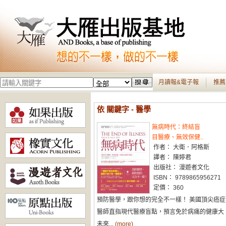
月讀報&電子報
推薦
依 關鍵字 - 醫學
無病時代：終結盲
目醫療、無效保健..
作者： 大衛．阿格斯
譯者： 陳婷君
出版社： 漫遊者文化
ISBN： 9789865956271
定價： 360
預防醫學，跟你想的完全不一樣！ 美國頂尖癌症
醫師直指現代醫療盲點，預言免於病痛的健康大
未來...
(more)