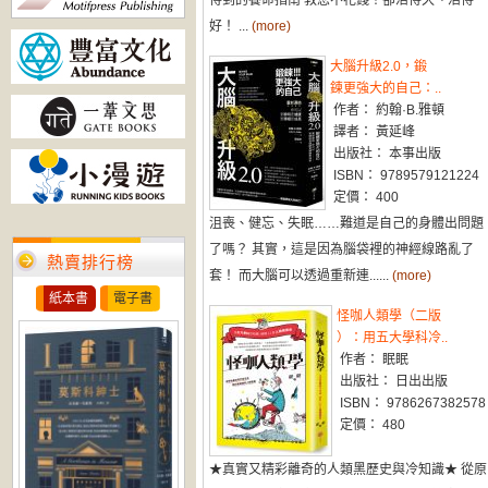
得到的養命指南 教您不花錢！卻活得久、活得
好！ ...
(more)
大腦升級2.0，鍛
鍊更強大的自己：..
作者： 約翰·B.雅頓
譯者： 黃延峰
出版社： 本事出版
ISBN： 9789579121224
定價： 400
沮喪、健忘、失眠……難道是自己的身體出問題
了嗎？ 其實，這是因為腦袋裡的神經線路亂了
熱賣排行榜
套！ 而大腦可以透過重新連......
(more)
紙本書
電子書
怪咖人類學（二版
）：用五大學科冷..
作者： 眠眠
出版社： 日出出版
ISBN： 9786267382578
定價： 480
★真實又精彩離奇的人類黑歷史與冷知識★ 從原