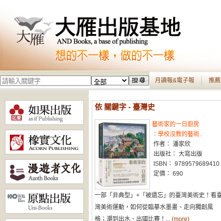
月讀報&電子報
推薦
依 關鍵字 - 臺灣史
藝術家的一日廚房
：學校沒教的藝術..
作者： 潘家欣
出版社： 大寫出版
ISBN： 9789579689410
定價： 690
一部「非典型」+「被遺忘」的臺灣美術史！看
灣美術運動，如何從臨摹水墨畫、走向獨創風
格；潮到出水、出國比賽！...
(more)