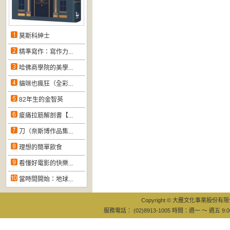
莫斯科紳士
精準寫作：寫作力...
哈佛商學院的美學...
貓咪也瘋狂（全彩...
82年生的金智英
痠痛拉筋解剖書【...
刀（奈斯博作品集...
理想的簡單飲食
看懂好電影的快樂...
當時間開始：地球...
Copyright © 大雁文化事業股份有限公司
服務電話： (02)8913-1005 時間：週一 ～ 週五 9:0