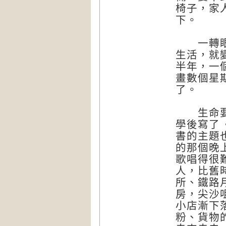
椅子，家
下。
一轉眼，
生活，就
半年，一
畫數個星
了。
生命要不
學後寫了
書的主題
的那個晚
歌唱得很
人，比舊
所、鐵路
房，尖沙
小店漸下
粉、貨物