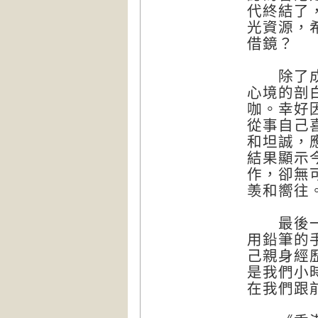
代終結了
光資源，
借鏡？
除了成長
心境的剖
咖。幸好
從事自己
和坦誠，應
結果顯示
作，卻無
羡和嚮往
最後一個
用鉛筆的
己親身經
是我們小
在我們跟