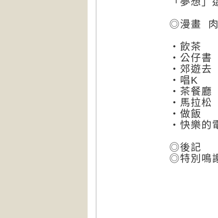
「夢想」
◎漫畫 
・飲茶
・公仔書
・郊遊去
・唱K
・茶餐廳
・馬拉松
・做飯
・快樂的
◎後記
◎特別鳴