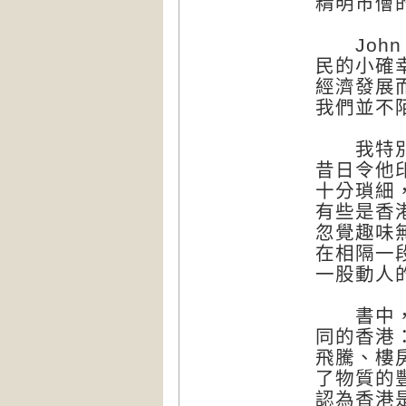
精明市儈
John
民的小確
經濟發展
我們並不
我特別喜
昔日令他
十分瑣細
有些是香
忽覺趣味
在相隔一
一股動人
書中，J
同的香港
飛騰、樓
了物質的豐
認為香港