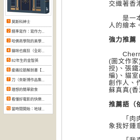
交織著香
是一本前
莫斯科紳士
人的繪本
精準寫作：寫作力...
強力推薦
哈佛商學院的美學...
貓咪也瘋狂（全彩...
Chern
(圖文作
82年生的金智英
授)、張
痠痛拉筋解剖書【...
編)、貓室
刀（奈斯博作品集...
創作人、
蘇真真(香
理想的簡單飲食
看懂好電影的快樂...
推薦語（
當時間開始：地球...
「肉肉熊
象我好鍾意