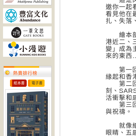
邀你一起
看見他在
扎、失落
繪本部分
港近二、
變」成為
來的東西
第一回＜
熱賣排行榜
緣起和香
第二回＜
紙本書
電子書
刻、SA
活衝擊和
第三回＜
與祝禱。
就像繪本
眼睛、五