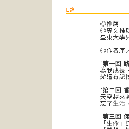
目錄
◎推薦
◎專文推
臺東大學
◎作者序／
˙第一回 
為我成長
趁還有記
˙第二回 
天空越來
忘了生活
˙
第三回 
「生命」這