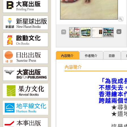
內容簡介
作者簡介
目錄
內容簡介
「為我成
不想失去
香港繪本作
跨越兩個
★尋夢的
★道地
這是肉肉