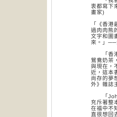
「我喜歡
衷都寫下
畫家)
「《香港
過肉肉熊
文字和圖
來。」─
「香港是
鴛鴦奶茶
與現在，
近，這本
尚存的夢
外》雜誌主
「Joh
充斥著整
在福中不
直很想回去