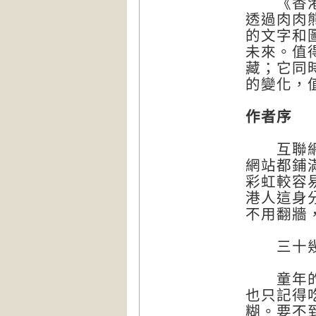
《香港最
透過肉肉
的文字和
未來。值
藏；它同
的變化，
作者序
互聯網發
網站都鋪
彩虹較容
港人這身
不用翻牆
三十幾年
童年的記
也只記得
糊。要不