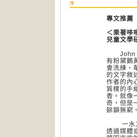
序
專文推薦
＜乘著哆
兒童文學
John
有粉黛鵝
會洗練、
的文字敘
作者的內
質樸的手
香。就像
奇，但是
餘韻無窮
一水之隔
透過媒體