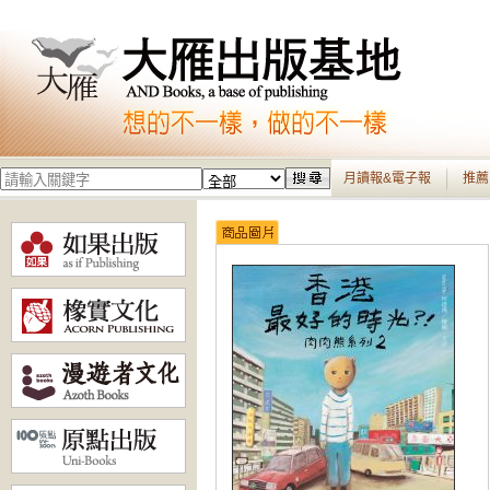
月讀報&電子報
推薦