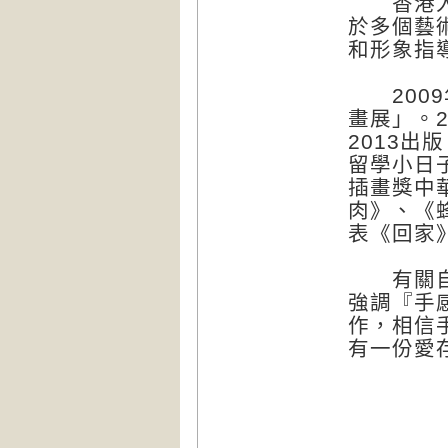
香港人，
於多個藝
和形象指
2009年
畫展」。20
2013
留學小日
插畫獎中
肉》、《
表《回家
有關自己
強調『手
作，相信
有一份愛