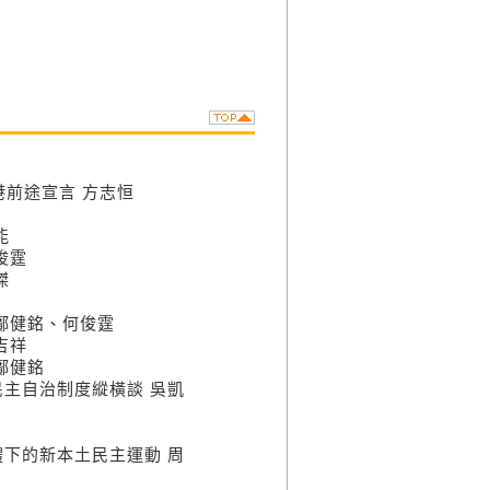
港前途宣言 方志恒
能
俊霆
傑
 鄺健銘、何俊霆
吉祥
 鄺健銘
民主自治制度縱橫談 吳凱
體下的新本土民主運動 周