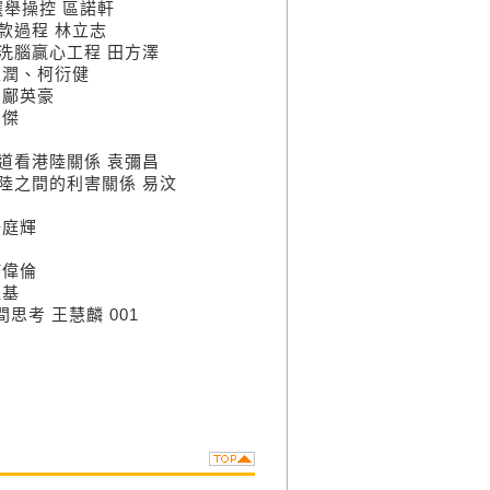
選舉操控 區諾軒
款過程 林立志
洗腦贏心工程 田方澤
家潤、柯衍健
 鄺英豪
智傑
道看港陸關係 袁彌昌
陸之間的利害關係 易汶
楊庭輝
何偉倫
耀基
思考 王慧麟 001