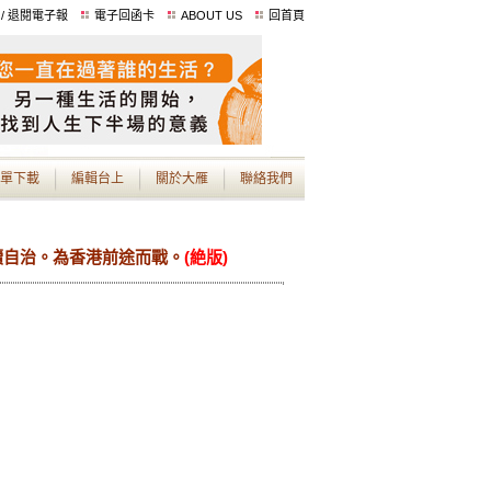
 / 退閱電子報
電子回函卡
ABOUT US
回首頁
單下載
編輯台上
關於大雁
聯絡我們
續自治。為香港前途而戰。
(絶版)