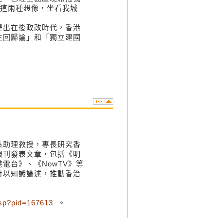
於這兩種想像，坐看我城
提出在後政改時代，香港
主回歸論」和「獨立建國
系助理教授，專長研究香
報刊發表文章，包括《明
電台》、《NowTV》等
持以知識論述，推動香治
.jsp?pid=167613
。