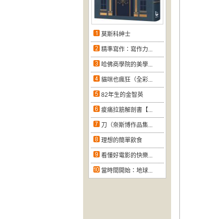
莫斯科紳士
精準寫作：寫作力...
哈佛商學院的美學...
貓咪也瘋狂（全彩...
82年生的金智英
痠痛拉筋解剖書【...
刀（奈斯博作品集...
理想的簡單飲食
看懂好電影的快樂...
當時間開始：地球...