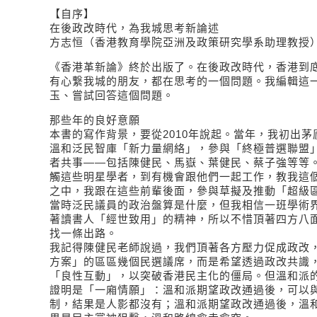
【自序】
在後政改時代，為我城思考新論述
方志恒（香港教育學院亞洲及政策研究學系助理教授
《香港革新論》終於出版了。在後政改時代，香港到
有心繋我城的朋友，都在思考的一個問題。我編輯這
玉、嘗試回答這個問題。
那些年的良好意願
本書的寫作背景，要從2010年說起。當年，我初出
溫和泛民智庫「新力量網絡」，參與「終極普選聯盟
者共事——包括陳健民、馬嶽、葉健民、蔡子強等等
觸這些明星學者，到有機會跟他們一起工作，教我這
之中，我跟在這些前輩後面，參與草擬及推動「超級
當時泛民議員的政治盤算是什麼，但我相信一班學術
著讀書人「經世致用」的精神，所以不惜頂著四方八
找一條出路。
我記得陳健民老師說過，我們頂著各方壓力促成政改
方案」的區區幾個民選議席，而是希望透過政改共識
「良性互動」，以突破香港民主化的僵局。但溫和派
證明是「一廂情願」：溫和派期望政改通過後，可以
制，結果是人影都沒有；溫和派期望政改通過後，溫