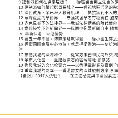
9 建制派如何在選舉屈機？——從區議會到立法會的
10 建制派如何築起選舉長城？——透視地區活動的撥
11 國民教育，早已滲入教育肌理——抵抗無孔不入的
12 寒蟬處處的學術界——守護我城學者有種責任 施
13 赤色風暴下的法律界——我城法律精英的時代使命
14 媒體操控下的新聞界——風雨中抱緊新聞自由 陳
IV. 革新保港 香港優勢
15 要五十年不變，博弈策略就得變——從小國生存之
16 捍衛國際金融中心地位，就是捍衛香港——剖析港
健
17 推動我城的國際地位——從官方事務到民間外交 
18 華南文化圈——重建被遺忘的區域腹地 鄺健銘
19 復興我城的文化軟實力——以香港電影業為案例 
20 重奪我城的劇本——香港需要的區域規劃方案 李
【後記】2047大決戰？——在主體意識與中國因素之間