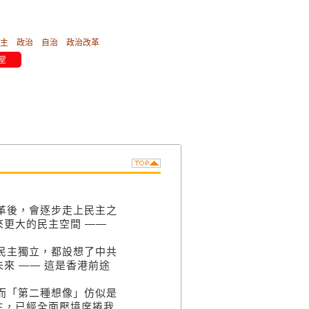
主
政治
自治
政治改革
堂
改革後，會逐步走上民主之
更大的民主空間 ——
到民主獨立，都設想了中共
來 —— 這是香港前途
、而「第二種想像」仿似是
主，已經全面壓境席捲我