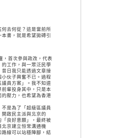
）
底何去何從？這是當前所
一本書，就是希望拋磗引
茅廬，首次參與政改，代表
」的工作，與一眾泛民學
。昔日我只能透過文章接
個小伙子興奮不已。過程
區議員方案」。我不知道
界前輩投身其中，只是本
面的壓力，也希望為香港
，不是為了「超級區議員
，開啟民主派與北京的
的「良好意願」，最終被
與北京建立恒常溝通機
和路線可以站穩陣腳，結