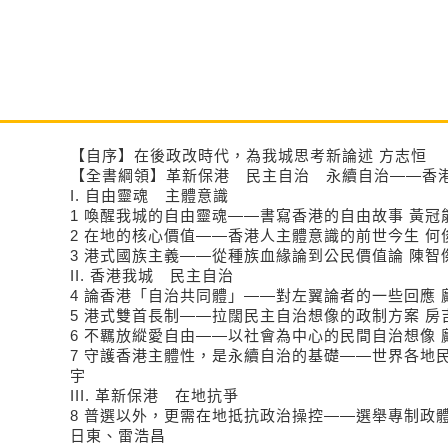
【自序】在後政改時代，為我城思考新論述 方志恒
【全書綱領】革新保港 民主自治 永續自治——香
I. 自由靈魂 主體意識
1 喚醒我城的自由靈魂——書寫香港的自由故事 黃冠
2 在地的核心價值——香港人主體意識的前世今生 何
3 港式國族主義——從種族血緣論到公民價值論 陳智
II. 香港我城 民主自治
4 論香港「自治共同體」——對左翼論者的一些回應
5 港式雙首長制——拉闊民主自治想像的政制方案 房
6 不羈放縱愛自由——以社會為中心的民間自治想像
7 守護香港主體性，是永續自治的基礎——世界各地
宇
III. 革新保港 在地抗爭
8 普選以外，更需在地抵抗政治操控——選舉專制政
日東、雷浩昌