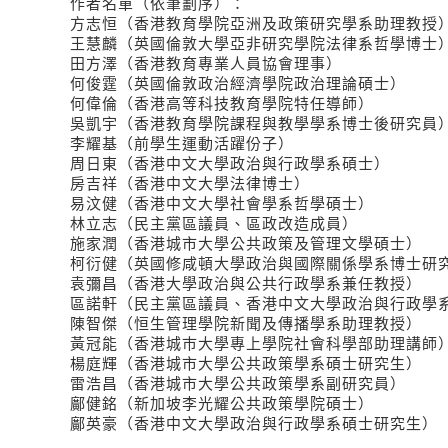
作者名單（依筆劃序）：
方志恒（香港教育學院亞洲及政策研究學系助理教授
王慧麟（英國倫敦大學亞非研究學院法律系哲學博士
田方澤（香港教育專業人員協會理事）
何俊霆（英國倫敦政治經濟學院政治理論碩士）
何偉倫（香港高等科技教育學院特任導師）
吳凱宇（香港教育學院課程與教學學系博士後研究員
李耀基（前學生運動活躍份子）
周日東（香港中文大學政治與行政學系碩士）
房吉祥（香港中文大學法律博士）
易汶健（香港中文大學社會學系哲學碩士）
林立志（民主黨區議員、區政改造成員）
施家潤（香港城市大學公共政策及管理文學碩士）
柯衍健（英國修咸頓大學政治與國際關係學系博士研
袁彌昌（香港大學政治與公共行政學系兼任教授）
區諾軒（民主黨區議員、香港中文大學政治與行政學
陳智傑（恒生管理學院新聞及傳播學系助理教授）
黃冠能（香港城巿大學專上學院社會科學部助理講師
楊庭輝（香港城市大學公共政策學系碩士研究生）
雷浩昌（香港城市大學公共政策學系副研究員）
鄺健銘（新加坡李光耀公共政策學院碩士）
鄺英豪（香港中文大學政治與行政學系碩士研究生）