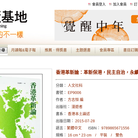
會員登入
加入會員
訂
月讀報&電子報
推薦．得獎書
主題選書
會員專區
書目訂購
香港革新論：革新保港，民主自治，永
分類：
人文社科
書號：
EP9006
作者：
方志恒 編
出版社：
漫遊者
書系：
香港本土論述
出版日期：
2015-07-28
語言：
繁體中文
ISBN：
9789865671556
規格：
16 cm * 23 cm / 平裝 / 雙色