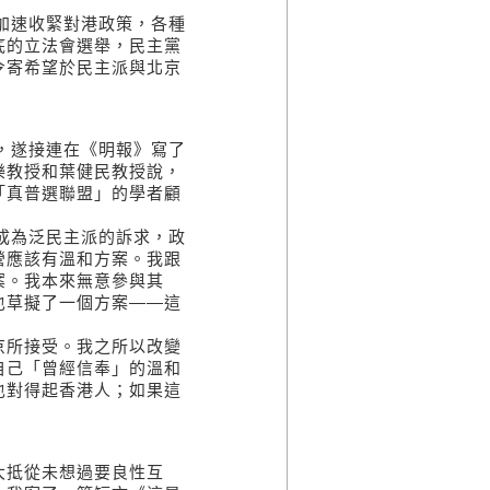
亦加速收緊對港政策，各種
底的立法會選舉，民主黨
令寄希望於民主派與北京
路，遂接連在《明報》寫了
樂教授和葉健民教授說，
「真普選聯盟」的學者顧
」成為泛民主派的訴求，政
營應該有溫和方案。我跟
案。我本來無意參與其
也草擬了一個方案——這
京所接受。我之所以改變
自己「曾經信奉」的溫和
也對得起香港人；如果這
大抵從未想過要良性互