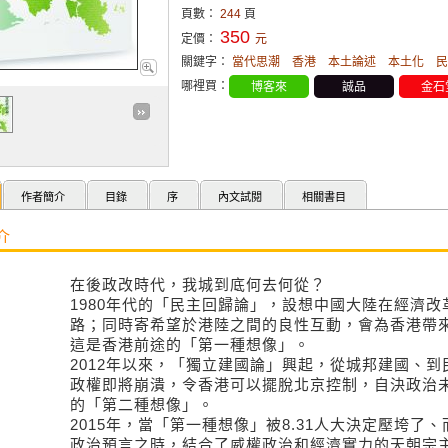
頁數：
244
頁
350
定價：
元
關鍵字：
當代思潮
香港
本土論述
本土化
民
哪裡買：
博客來
誠品
金石
作者簡介
目錄
序
內文試閱
相關書目
介
在後政改時代，我城到底何去何從？
1980年代的「民主回歸論」，設想中國大陸在經濟
路；同時寄希望於港陸之間的良性互動，會為香港帶來
這是香港前途的「第一種想像」。
2012年以來，「獨立建國論」興起，從城邦建國、
政權即將崩潰，令香港可以擺脫北京控制，自決政治未
的「第二種想像」。
2015年，當「第一種想像」被8.31人大決定壓垮了
政治預言之時，結合了威權政治和經濟實力的天朝宗