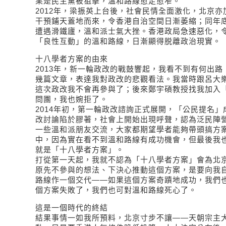
果是民主黨被狙擊，溫和路線愈走愈窄。
2012年，梁振英上台後，社會民情全面激化，北京
干預鋪天蓋地而來，令香港自治空間日漸萎縮；同年
遭遇滑鐵廬，溫和派士氣大挫。香港政局急速惡化，
「良性互動」的溫和路線，日漸顯得脱離政治現實。
十八學者方案的由來
2013年，新一輪政改的戰鼓響起，我看不到有何出
幾篇文章，表達我對政改的悲觀看法。我當時跟呂大
這次政改我不會再參與了；後來鄭宇碩教授找我加入
問團，我也婉拒了。
2014年初，第一輪政改諮詢正式展開，「公民提名
改討論陷於膠著，社會上開始出現呼聲，認為泛民陣
一些溫和派朋友交流，大家都期望學者能夠帶頭搞方
中，因為實在看不到溫和路線有成功機會，但最後我
就是「十八學者方案」。
打從第一天起，我就不認為「十八學者方案」會為北
原先不參與的想法、下決心推動這個方案，是要向我
路線作一個交代——如果這個方案奇蹟地成功，我們
個方案失敗了，我們也可對溫和路線死心了。
這是一個時代的終結
結果事情一如我所預料，北京寸步不讓——天朝宗主