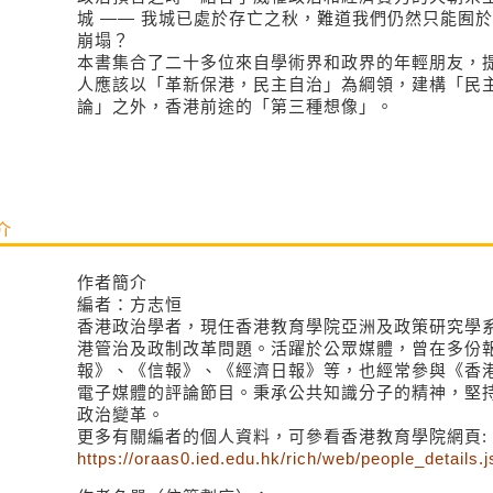
城 —— 我城已處於存亡之秋，難道我們仍然只能囿
崩塌？
本書集合了二十多位來自學術界和政界的年輕朋友，
人應該以「革新保港，民主自治」為綱領，建構「民
論」之外，香港前途的「第三種想像」。
介
作者簡介
編者：方志恒
香港政治學者，現任香港教育學院亞洲及政策研究學
港管治及政制改革問題。活躍於公眾媒體，曾在多份
報》、《信報》、《經濟日報》等，也經常參與《香港
電子媒體的評論節目。秉承公共知識分子的精神，堅
政治變革。
更多有關編者的個人資料，可參看香港教育學院網頁:
https://oraas0.ied.edu.hk/rich/web/people_details