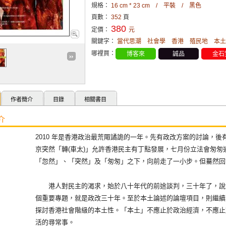
規格：
16 cm * 23 cm / 平裝 / 黑色
頁數：
352
頁
380
定價：
元
關鍵字：
當代思潮
社會學
香港
殖民地
本土
哪裡買：
博客來
誠品
金石
作者簡介
目錄
相關書目
介
2010 年是香港政治最荒陬譎詭的一年。先有政改方案的討論，
京突然「轉(車太)」允許香港民主有丁點發展，七月份立法會匆匆
「忽然」、「突然」及「匆匆」之下，向前走了一小步。但驀然回
港人對民主的渴求，始於八十年代的前途談判，三十年了，說
個重要專題，就是政改三十年。至於本土論述的論壇項目，則繼續
探討香港社會階級的本土性。「本土」不應止於政治經濟，不應止
活的尋常事。