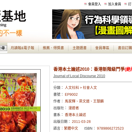
會員登入
加入會員
訂
月讀報&電子報
推薦．得獎書
主題選書
會員專區
書目訂購
香港本土論述2010：香港新階級鬥爭
(絶
Journal of Local Discourse 2010
分類：
人文社科 > 社會人文
書號：
EP9002
作者：
馬家輝、梁文道、王慧麟
出版社：
漫遊者
書系：
香港本土論述
出版日期：
2011-03-28
語言：
繁體中文
ISBN：
9789866272523