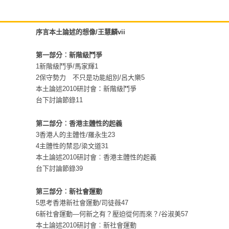
序言本土論述的想像/王慧麟vii
第一部分︰新階級鬥爭
1新階級鬥爭/馬家輝1
2保守勢力 不只是功能組別/呂大樂5
本土論述2010研討會：新階級鬥爭
台下討論節錄11
第二部分︰香港主體性的起義
3香港人的主體性/羅永生23
4主體性的禁忌/梁文道31
本土論述2010研討會︰香港主體性的起義
台下討論節錄39
第三部分︰新社會運動
5思考香港新社會運動/司徒薇47
6新社會運動—何新之有？壓迫從何而來？/谷淑美57
本土論述2010研討會︰新社會運動