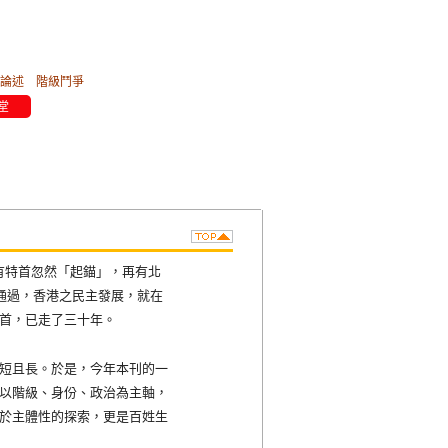
論述
階級鬥爭
堂
後有特首忽然「起錨」，再有北
通過，香港之民主發展，就在
首，已走了三十年。
短且長。於是，今年本刊的一
以階級、身份、政治為主軸，
於主體性的探索，更是百姓生