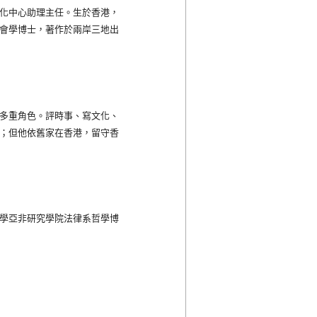
化中心助理主任。生於香港，
會學博士，著作於兩岸三地出
多重角色。評時事、寫文化、
；但他依舊家在香港，留守香
學亞非研究學院法律系哲學博