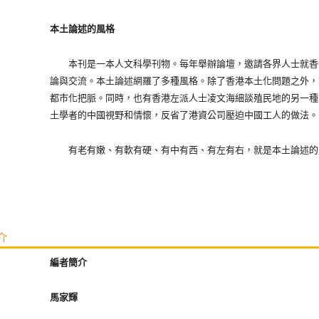
本土論述的風格
本刊是一本人文科學刊物。每年舉辦論壇，邀請各界人士就香
論與交流。本土論述網羅了多種風格。除了香港本土化問題之外，
都市化把脈。同時，也有香港左派人士凌文海細談殖民地的另一種
土學者的中國視野和情懷，反省了港資公司壓迫中國工人的做法。
有老有嫩、有軟有硬、有中有西、有左有右，就是本土論述的
介
編者簡介
馬家輝