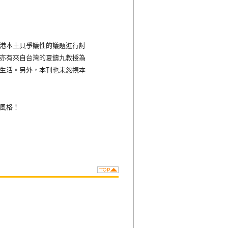
港本土具爭議性的議題進行討
亦有來自台灣的夏鑄九教授為
生活。另外，本刊也未忽視本
風格！