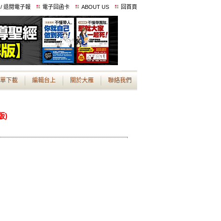
 / 退閱電子報
電子回函卡
ABOUT US
回首頁
單下載
編輯台上
關於大雁
聯絡我們
版)