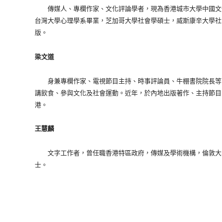
傳媒人、專欄作家、文化評論學者，現為香港城市大學中國文
台灣大學心理學系畢業，芝加哥大學社會學碩士，威斯康辛大學社
版。
梁文道
身兼專欄作家、電視節目主持、時事評論員、牛棚書院院長等
講飲食、參與文化及社會運動。近年，於內地出版著作、主持節目
港。
王慧麟
文字工作者，曾任職香港特區政府，傳媒及學術機構，倫敦大
士。