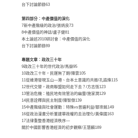
台下討論節錄63
第四部分︰中產價值的演化
7新中產階級的政治/張炳良73
8中產價值的神話/盧子健81
本土論述2010研討會︰中產價值的演化
台下討論節錄89
專題文章︰政改三十年
9政改三十年的世代政治/馬嶽95
10政改三十年，民運無了期/陳雲105
11從維港發現玉山—港、台本土意識的共振/孔誥烽115
12世代交替，政商聯盟如何走下去？/方志恆123
13管治危機：殖民地有效管治的幽靈/施家潤129
14民意詮釋與民主制度/陳智傑139
15中產階級與社會運動：特殊vs普遍利益/鄒崇銘149
16從政治漫畫分析董建華政權的去治理化/黃偉國163
17法律重整香港經濟秩序—
關於中國影響香港經濟的初步觀察/王慧麟189