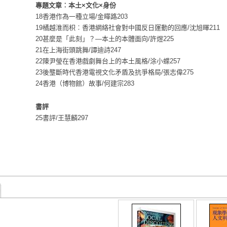
專題文章︰本土×文化×身份
18香港作為一種立場/金曄路203
19橘越淮而枳︰香港網絡社會對中國反日運動的回應/沈旭暉211
20甚麼是「此刻」？—本土的本體面向/許煜225
21在上海街頭跳舞/譚迪詩247
22陳尹瑩在香港戲劇舞台上的本土風格/涂小蝶257
23後壟斷時代香港電視文化矛盾及抗爭格局/張志偉275
24香港（博物館）故事/何建宗283
書評
25書評/王慧麟297