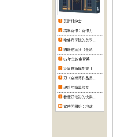
莫斯科紳士
精準寫作：寫作力...
哈佛商學院的美學...
貓咪也瘋狂（全彩...
82年生的金智英
痠痛拉筋解剖書【...
刀（奈斯博作品集...
理想的簡單飲食
看懂好電影的快樂...
當時間開始：地球...