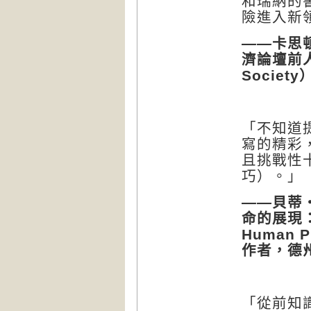
和瑞納的
險進入新
卡思
——
濟論壇前
Society
「不知道
寫的精彩
且挑戰性
巧）。」
貝蒂
——
命的展現
Human Pu
作者，德
「從前知