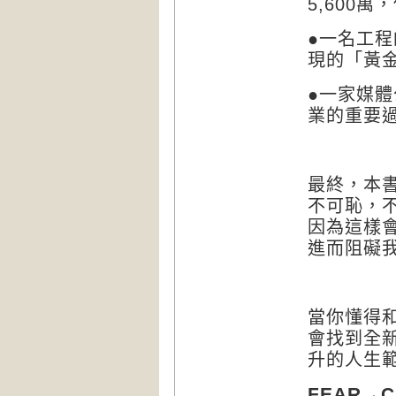
萬，
5,600
●一名工
現的「黃
●一家媒
業的重要
最終，本
不可恥，
因為這樣
進而阻礙
當你懂得
會找到全
升的人生
→
FEAR
C