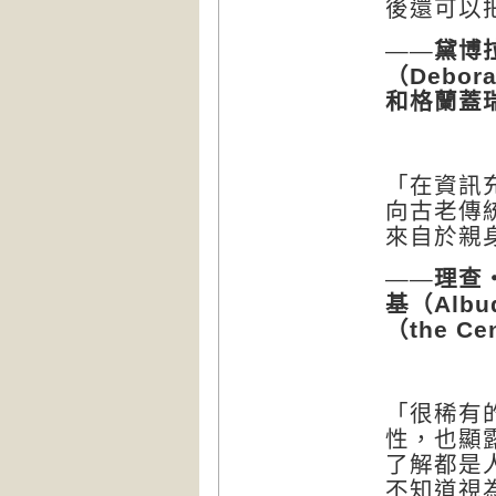
後還可以
——黛博
（
Debora
和格蘭蓋
「在資訊
向古老傳
來自於親
——
理查
基（
Albu
（
the Ce
「很稀有
性，也顯
了解都是
不知道視