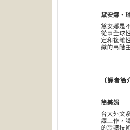
黛安娜・
黛安娜是
從事全球
定和複雜
織的高階
〔譯者簡
簡美娟
台大外文
譯工作，
的聆聽技