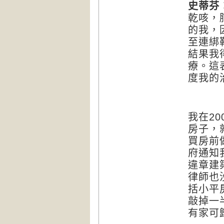
史蒂芬
乾咳，
的我，
至連綁
結果我
療。這
度我的
我在
20
房子，
買房前
府通知
違章建
律師也
括小平
敲掉一
有家可