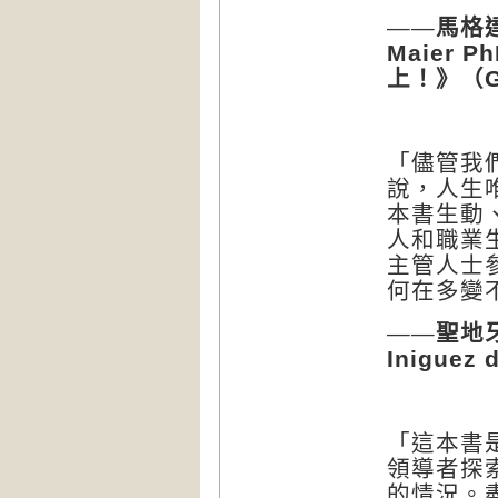
——馬格
Maier Ph
上！》（
G
「儘管我
說，人生
本書生動
人和職業
主管人士
何在多變
——聖地
Iniguez 
「這本書
領導者探
的情況。