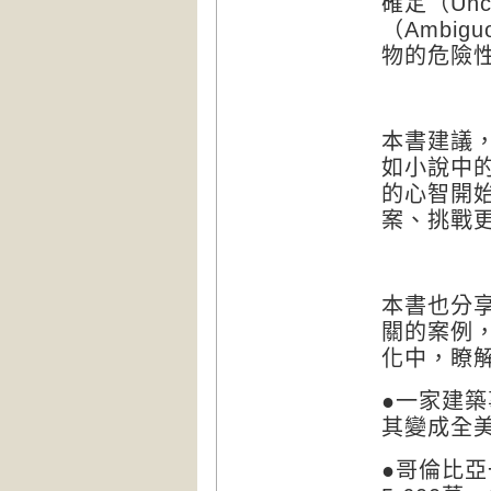
確定（
Unc
（
Ambigu
物的危險
本書建議
如小說中
的心智開
案、挑戰
本書也分
關的案例
瞭
化中，
●一家建
其變成全
●哥倫比