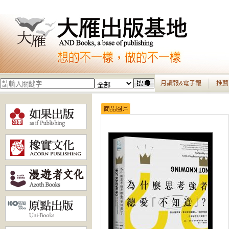
月讀報&電子報
推薦