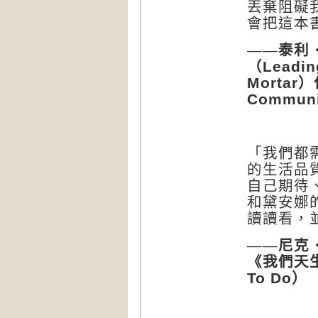
丟棄阻礙
會把這本
——泰利
（
Leadin
）
Mortar
Communi
「我們都
的生活品
自己期待
和黛安娜
讀讀看，
——尼克
《我們天
）
To Do