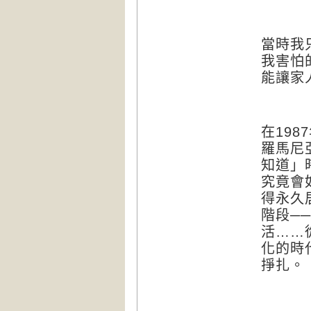
當時我
我害怕
能讓家
在
1987
羅馬尼
知道」
究竟會
得永久
階段─
活
……
化的時
掙扎。