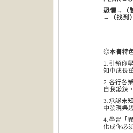
恐懼→（
→（找到
◎本書特
引領你
1.
知中
成
長
各行各
2.
自我鍛鍊
承認未
3.
中發現樂
學習「
4.
化成你必