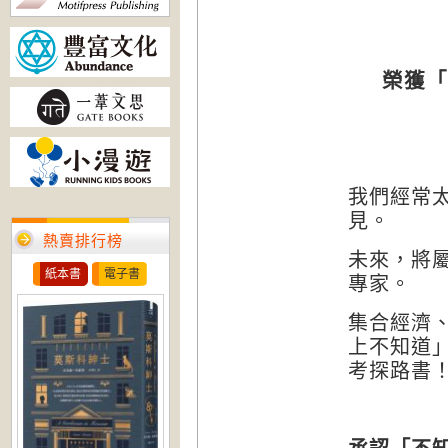
榮獲「
我們經常
見。
熱賣排行榜
未來，將
紙本書
電子書
專家。
集合經濟
上不知道
考探路書