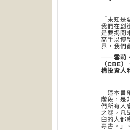
「未知是
我們在創
是要揭開
高手以博
界，我們
——雪莉
（
）
CBE
構投資人
「這本書
階段，是
們所有人
之謎。凡
臼的人都
專書。」