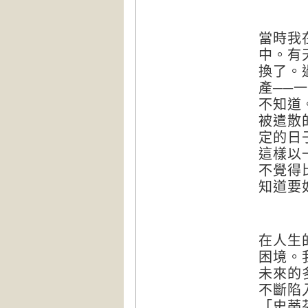
當時我
中。有
換了。
產──
不知道
被遣散
定的日
這樣以
不覺得
知道要
在人生
困境。
未來的
不斷陷
「史蒂