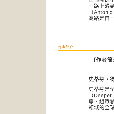
一路上遇
（
Antonio
為路是自
作者簡介
〔作者簡
史蒂芬・
史蒂芬是
（
Deeper 
導、組織
領域的全