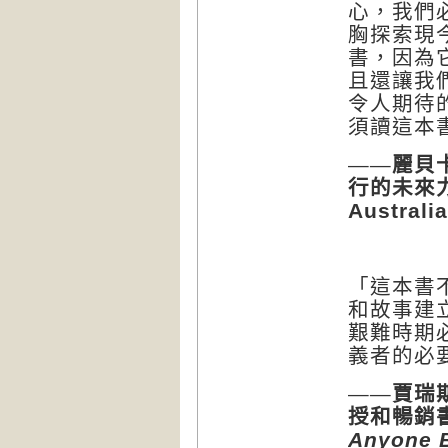
心，我們
胸探索現
書，因為
且還讓我
令人期待
須讀這本
——麗貝
行的未來
Australi
「這本書
和故事建
艱難時期
義者的必
——賈瑞
授和暢銷
Anyone B