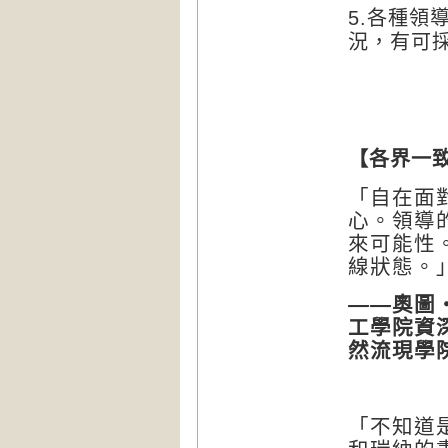
各種領
5.
況，有可
【各界一
「自在面
心。領導
來可能性
線狀態。
奧圖
——
工學院資
然流現學
「不知道