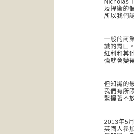
Nicholas 
及捍衛的
所以我們
一般的商
識的胃口
紅利和其
強就會變
但知識的
我們有所
緊握著不
年
2013
5
英國人參