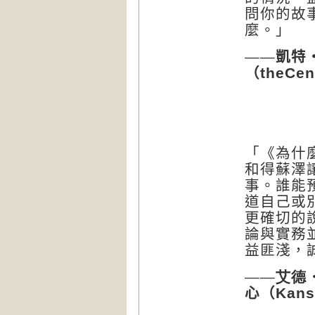
問你的故
麼。」
——凱特
（
theCent
「《為什
和得蘇澤
事。誰能
道自己或
更確切的
論與實務
益匪淺，
——
艾德
心（
Kans