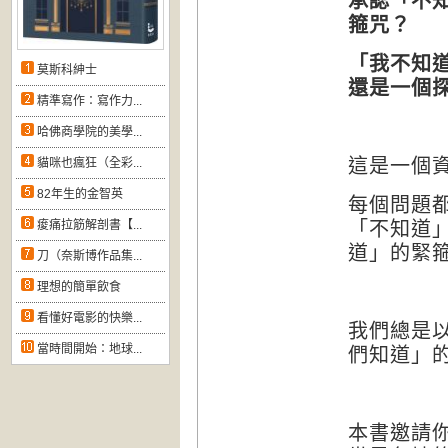
承認「不
箍咒？
「我不知
莫斯科紳士
還是一個
精準寫作：寫作力...
哈佛商學院的美學...
這是一個
貓咪也瘋狂（全彩...
82年生的金智英
每個問題
「不知道
痠痛拉筋解剖書【...
道」的緊
刀（奈斯博作品集...
理想的簡單飲食
看懂好電影的快樂...
我們總是
們知道」
當時間開始：地球...
本書邀請