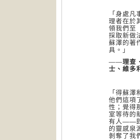
「身處凡
理者在於
領我們至
採取新做
蘇澤的著
具。」
——理查
士、維多
「得蘇澤
他們這項
性；覺得
室等待的
有人
——
的靈感泉
剝奪了我