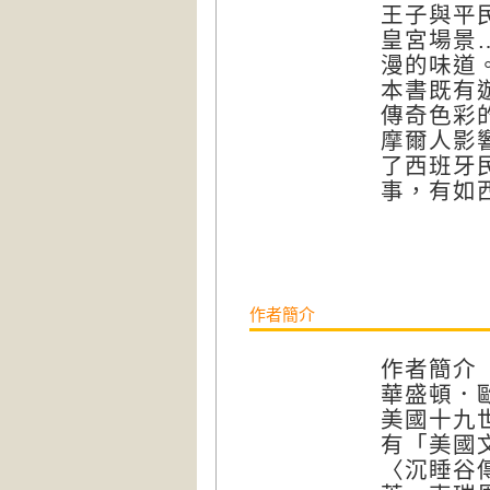
王子與平
皇宮場景
漫的味道
本書既有
傳奇色彩
摩爾人影
了西班牙
事，有如
作者簡介
作者簡介
華盛頓．歐文
美國十九
有「美國
〈沉睡谷