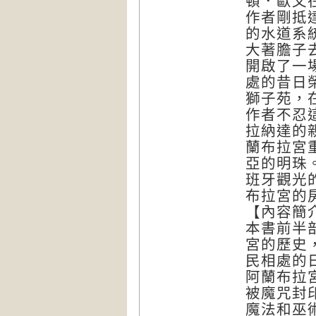
頓．歐文
作者剛抵
的水道系
大著膽子
開啟了一
處的昔日
獅子苑，
作者不忍
拉納達的
蘭布拉宮
亞的明珠
班牙觀光
布拉宮的
【內容簡
本書前半
宮的歷史
民相處的
阿蘭布拉
被魔咒封
魔法和巫