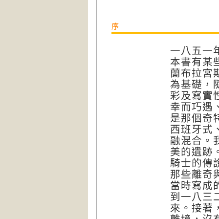
序
一八五一
本書有某
蘭布拉宮
為基礎，
彩及寫實
幸而巧遇
是那個奇
西班牙式
融混合。
美的遺跡
騎士的傳
那些離奇
當時寫成
到一八三
來。接著