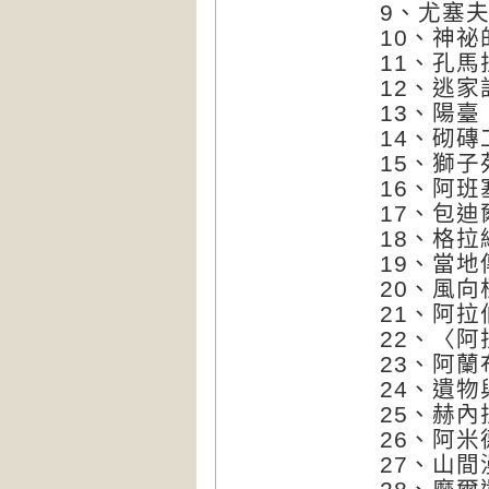
9、尤塞
10、神祕
11、孔
12、逃家
13、陽臺
14、砌磚
15、獅子
16、阿
17、包
18、格
19、當地
20、風向
21、阿
22、〈
23、阿
24、遺
25、赫內
26、阿
27、山間