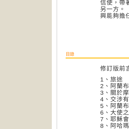
信使，帶
另一方。
興能夠擔
目錄
修訂版前
1、旅途
2、阿蘭
3、關於
4、交涉
5、阿蘭
6、大使
7、耶穌
8、阿哈