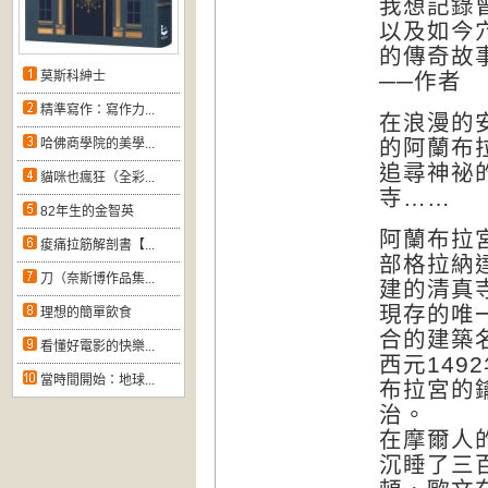
我想記錄
以及如今
的傳奇故
莫斯科紳士
──作者
精準寫作：寫作力...
在浪漫的
的阿蘭布
哈佛商學院的美學...
追尋神祕
貓咪也瘋狂（全彩...
寺……
82年生的金智英
阿蘭布拉
痠痛拉筋解剖書【...
部格拉納
刀（奈斯博作品集...
建的清真
現存的唯
理想的簡單飲食
合的建築
看懂好電影的快樂...
西元14
當時間開始：地球...
布拉宮的
治。
在摩爾人
沉睡了三