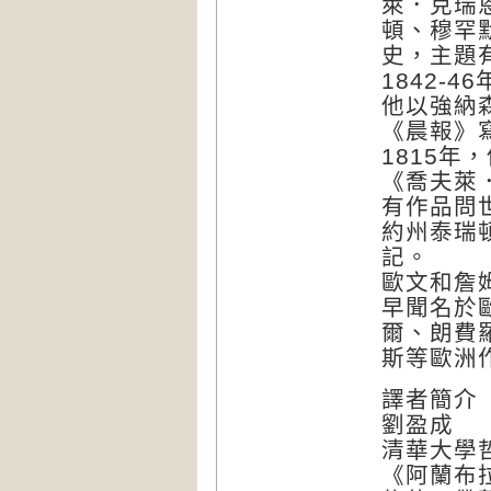
萊．克瑞
頓、穆罕
史，主題
1842-
他以強納森．
《晨報》
1815年
《喬夫萊
有作品問
約州泰瑞
記。
歐文和詹姆
早聞名於
爾、朗費
斯等歐洲
譯者簡介
劉盈成
清華大學
《阿蘭布