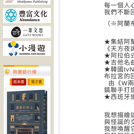
每一個人
我們不斷
（※阿蘭
★集結阿
《天方夜
★阿拉伯
★吉他名
★韓國tv
熱賣排行榜
布拉宮的
由《W兩
紙本書
電子書
鎬聯手打
★西班牙
我想描繪
與怪誕的
我想喚醒