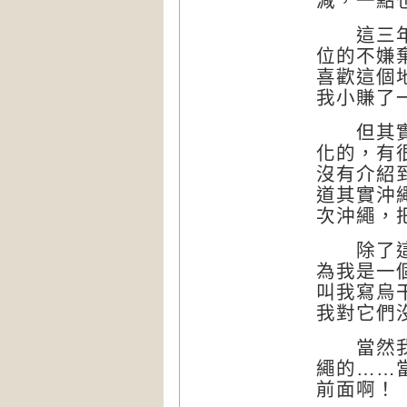
減，一點
這三年來
位的不嫌
喜歡這個
我小賺了
但其實內
化的，有
沒有介紹
道其實沖
次沖繩，
除了這個
為我是一
叫我寫烏
我對它們
當然我不
繩的……
前面啊！