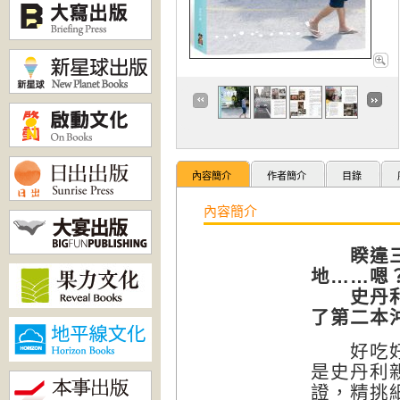
內容簡介
作者簡介
目錄
內容簡介
睽違
地……嗯
史丹利：
了第二本
好吃好玩
是史丹利
證，精挑