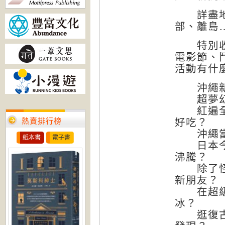
詳盡地圖
部、離島
特別收錄
電影節、
活動有什
沖繩新景
超夢幻媲
紅遍全日
熱賣排行榜
好吃？
沖繩當地
紙本書
電子書
日本今年
沸騰？
除了怪怪
新朋友？
在超級不
冰？
逛復古到