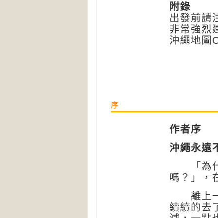
附錄
出發前請
非常強烈
沖繩地圖OK
序
作者序
沖繩永遠
「為什麼
嗎？」，
離上一本
續續的去