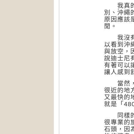
我真的覺
別、沖繩
原因應該
閒。
我沒有在
以看到沖
與放空，
說迪士尼
有著可以
讓人感到
當然，還
很近的地
又最快的地
就是「48
同樣的，
很專業的
石頭，因