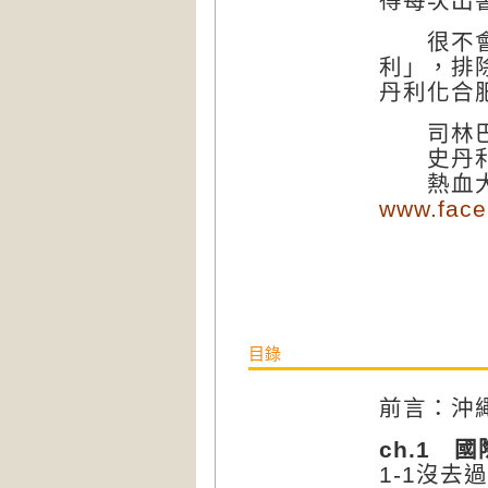
得每次出
很不會寫
利」，排
丹利化合
司林巴
史丹利
熱血大
www.face
目錄
前言：沖
ch.1 
1-1沒