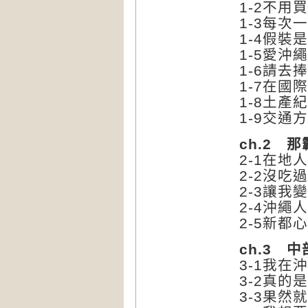
1-2不
1-3每
1-4假裝
1-5愛沖
1-6請
1-7在國
1-8土
1-9交
ch.2 那
2-1在
2-2沒
2-3讓我
2-4沖
2-5新
ch.3 中
3-1我在
3-2真
3-3果