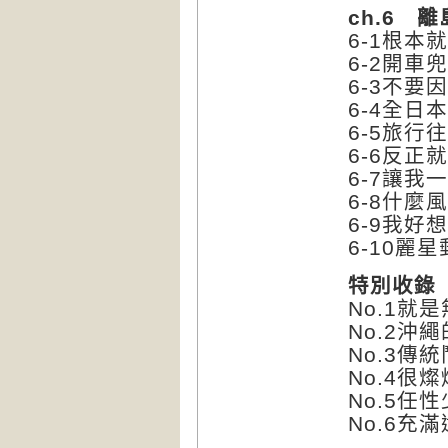
ch.6 離
6-1根本
6-2開車
6-3不
6-4全日
6-5旅行
6-6反
6-7讓我
6-8什麼
6-9我
6-10麗
特別收錄
No.1就
No.2沖
No.3傳
No.4很
No.5任
No.6充