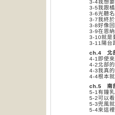
3-4我想
3-5我
3-6光聽
3-7我
3-8好像
3-9在
3-10就
3-11陽
ch.4 北
4-1即
4-2北部
4-3我
4-4根本
ch.5 南
5-1有鐘
5-2可以
5-3兜風
5-4來這