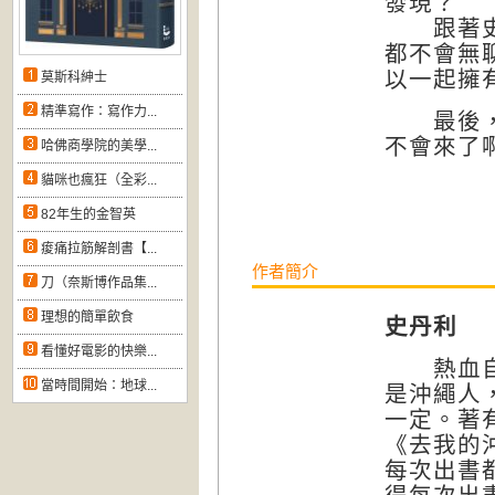
發現？
跟著史丹
都不會無
以一起擁
莫斯科紳士
精準寫作：寫作力...
最後，帶
不會來了啊
哈佛商學院的美學...
貓咪也瘋狂（全彩...
82年生的金智英
痠痛拉筋解剖書【...
作者簡介
刀（奈斯博作品集...
理想的簡單飲食
史丹利
看懂好電影的快樂...
熱血自由
當時間開始：地球...
是沖繩人
一定。著
《去我的沖
每次出書