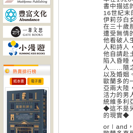
書中描述
16世紀
伊莉莎白
在三十歲
遭受無情
他看破人
人和詩人
他自請赴
陷入昏睡
人……隨
熱賣排行榜
以及婚姻
歐蘭多的
紙本書
電子書
亞兩大陸
活力的男
統維多利
◆這不是
的現實◆
or∣an