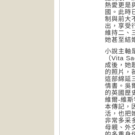
熱愛更是
國。此時
制與前大
出，享受
維持二、
她甚至結
小說主軸
（Vita 
成後，她
的照片，薇
這部綿延
情書。吳
的英國歷
維爾-維
本傳記，
活，也把
非常多采
母親、外
的多重身