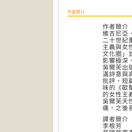
作者簡介
作者簡介
維吉尼亞．吳
二十世紀
主義與女
文化圈」
影響極深
吳爾芙出
滿詩意與
批評、短
味的《歐
的女性主
吳爾芙天
痛，之後
譯者簡介
李根芳