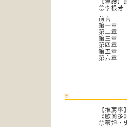
【導讀】
◎李根芳
前言
第一章
第二章
第三章
第四章
第五章
第六章
序
【推薦序
《歐蘭多
◎蒂妲‧史雲