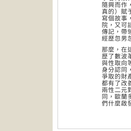
隨興而作
真的）賦
寫個故事
院，又可
傳記，帶
經歷忽男
那麼，在
歷了數波
與性取向
身分認同
爭取的財
都有了改
兩性二元
同，歐蘭
們什麼啟